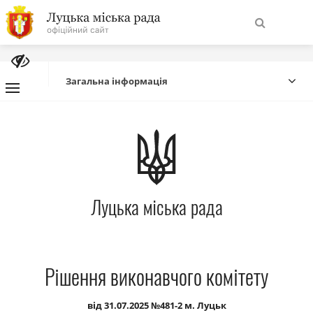
На
Знайти
головну
Загальна інформація
Навігація
Про місто
сайту
Міська влада
Луцька міська рада
Міська рада
Бюджет
Рішення виконавчого комітету
Публічна інформація
від 31.07.2025 №481-2 м. Луцьк