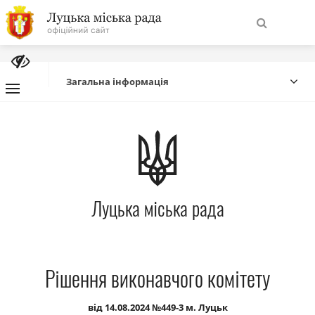
На
Знайти
головну
Загальна інформація
Навігація
Про місто
сайту
Міська влада
Луцька міська рада
Міська рада
Бюджет
Рішення виконавчого комітету
Публічна інформація
від 14.08.2024 №449-3 м. Луцьк