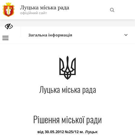
На
Знайти
головну
Загальна інформація
Навігація
Про місто
сайту
Міська влада
Луцька міська рада
Міська рада
Бюджет
Рішення міської ради
Публічна інформація
від 30.05.2012 №25/12 м. Луцьк