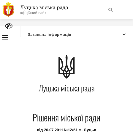
На
Знайти
головну
Загальна інформація
Навігація
Про місто
сайту
Міська влада
Луцька міська рада
Міська рада
Бюджет
Рішення міської ради
Публічна інформація
від 20.07.2011 №12/61 м. Луцьк