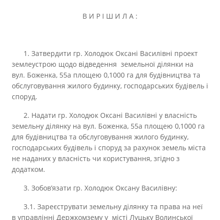
В И Р І Ш И Л А :
1. Затвердити гр. Холодюк Оксані Василівні проект
землеустрою щодо відведення земельної ділянки на
вул. Боженка, 55а площею 0,1000 га для будівництва та
обслуговування жилого будинку, господарських будівель і
споруд.
2. Надати гр. Холодюк Оксані Василівні у власність
земельну ділянку на вул. Боженка, 55а площею 0,1000 га
для будівництва та обслуговування жилого будинку,
господарських будівель і споруд за рахунок земель міста
не наданих у власність чи користування, згідно з
додатком.
3. Зобов’язати гр. Холодюк Оксану Василівну:
3.1. Зареєструвати земельну ділянку та права на неї
в управлінні Держкомзему у місті Луцьку Волинської