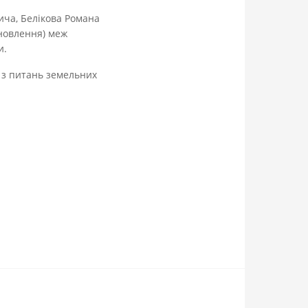
ча, Белікова Романа
новлення) меж
и.
и з питань земельних