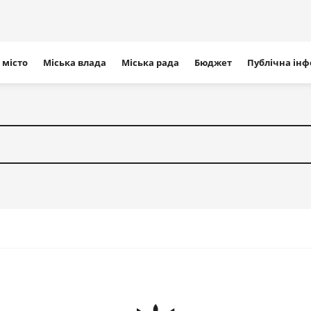
ігація
 місто
Міська влада
Міська рада
Бюджет
Публічна ін
айту