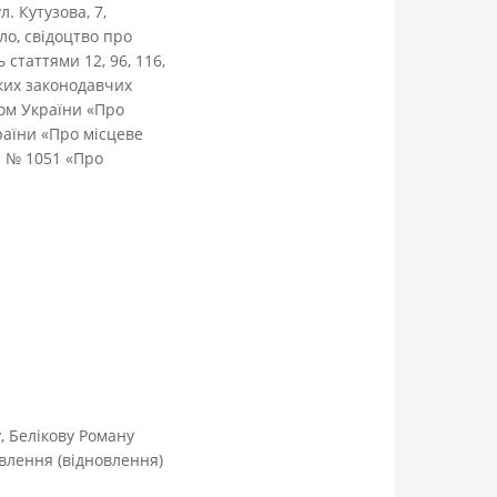
. Кутузова, 7,
ло, свідоцтво про
статтями 12, 96, 116,
яких законодавчих
ном України «Про
раїни «Про місцеве
. № 1051 «Про
 Белікову Роману
влення (відновлення)