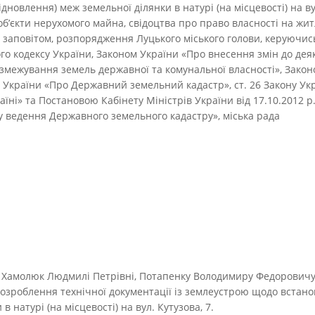
новлення) меж земельної ділянки в натурі (на місцевості) на вул
об’єкти нерухомого майна, свідоцтва про право власності на жит
заповітом, розпорядження Луцького міського голови, керуючись 
ого кодексу України, Законом України «Про внесення змін до де
озмежування земель державної та комунальної власності», Зако
 України «Про Державний земельний кадастр», ст. 26 Закону Ук
їні» та Постановою Кабінету Міністрів України від 17.10.2012 р
 ведення Державного земельного кадастру», міська рада
 Хамолюк Людмилі Петрівні, Потапенку Володимиру Федоровичу,
розроблення технічної документації із землеустрою щодо встано
в натурі (на місцевості) на вул. Кутузова, 7.