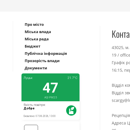
Про місто
Конта
Міська влада
Міська рада
Бюджет
43025, м
Публічна інформація
19
/
offi
Прозорість влади
Графік р
Документи
16:15, п
Відділ к
Відділ з
scargy@l
Рецепці
Адреса Ц