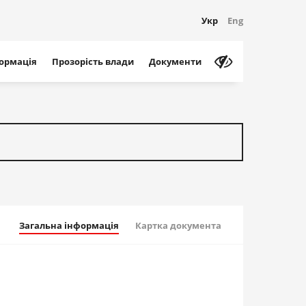
Укр
Eng
формація
Прозорість влади
Документи
Загальна інформація
Картка документа