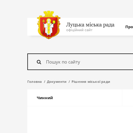
Нав
Про
с
На
головну
Знайти
Головна
Документи
Рішення міської ради
Чинний