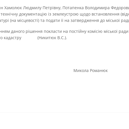
дян Хамолюк Людмилу Петрівну, Потапенка Володимира Федорови
технічну документацію із землеустрою щодо встановлення (від
турі (на місцевості) та подати її на затвердження до міської рад
нням даного рішення покласти на постійну комісію міської рад
ного кадастру (Никитюк В.С.).
голова Микола Романюк