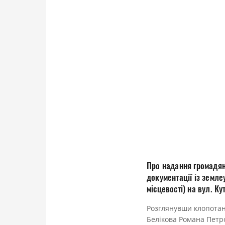
Про надання громадян
документації із земле
місцевості) на вул. Ку
Розглянувши клопота
Белікова Романа Петр