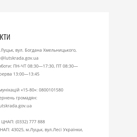
кти
. Луцьк, вул. Богдана Хмельницького,
ce@lutskrada.gov.ua
оботи: ПН-ЧТ 08:30—17:30, ПТ 08:30—
ерерва 13:00—13:45
омунікацій «15-80»:
0800101580
вернень громадян:
utskrada.gov.ua
я ЦНАП:
(0332) 777 888
НАП: 43025, м.Луцьк, вул.Лесі Українки,