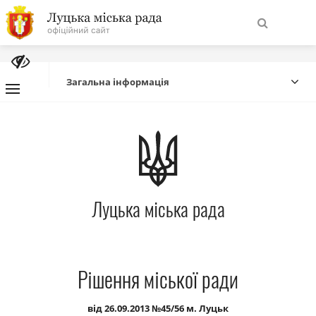
На
Знайти
головну
Загальна інформація
Навігація
Про місто
сайту
Міська влада
Луцька міська рада
Міська рада
Бюджет
Рішення міської ради
Публічна інформація
від 26.09.2013 №45/56 м. Луцьк