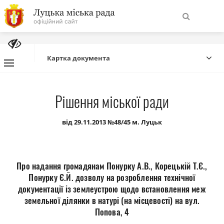
На
Знайти
головну
Картка документа
Навігація
Про місто
Рішення міської ради
сайту
Міська влада
від 29.11.2013 №48/45 м. Луцьк
Міська рада
Про надання громадянам Понурку А.В., Корецькій Т.Є.,
Бюджет
Понурку Є.Й. дозволу на розроблення технічної
документації із землеустрою щодо встановлення меж
земельної ділянки в натурі (на місцевості) на вул.
Публічна інформація
Попова, 4