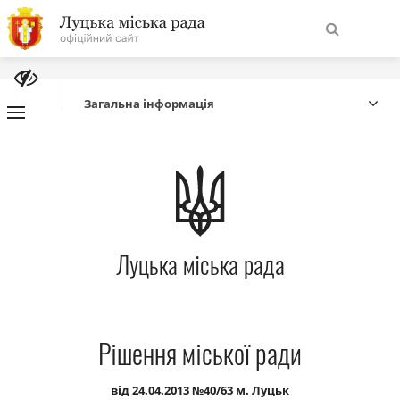
На
Знайти
головну
Загальна інформація
Навігація
Про місто
сайту
Міська влада
Луцька міська рада
Міська рада
Бюджет
Рішення міської ради
Публічна інформація
від 24.04.2013 №40/63 м. Луцьк