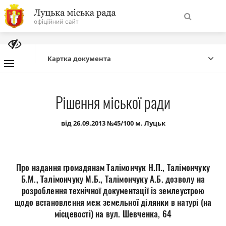
На
Знайти
головну
Картка документа
Навігація
Про місто
Рішення міської ради
сайту
Міська влада
від 26.09.2013 №45/100 м. Луцьк
Міська рада
Про надання громадянам Талімончук Н.П., Талімончуку
Бюджет
Б.М., Талімончуку М.Б., Талімончуку А.Б. дозволу на
розроблення технічної документації із землеустрою
щодо встановлення меж земельної ділянки в натурі (на
Публічна інформація
місцевості) на вул. Шевченка, 64