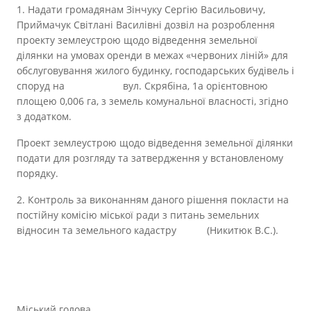
1. Надати громадянам Зінчуку Сергію Васильовичу,
Приймачук Світлані Василівні дозвіл на розроблення
проекту землеустрою щодо відведення земельної
ділянки на умовах оренди в межах «червоних ліній» для
обслуговування жилого будинку, господарських будівель і
споруд на вул. Скрябіна, 1а орієнтовною
площею 0,006 га, з земель комунальної власності, згідно
з додатком.
Проект землеустрою щодо відведення земельної ділянки
подати для розгляду та затвердження у встановленому
порядку.
2. Контроль за виконанням даного рішення покласти на
постійну комісію міської ради з питань земельних
відносин та земельного кадастру (Никитюк В.С.).
Міський голова