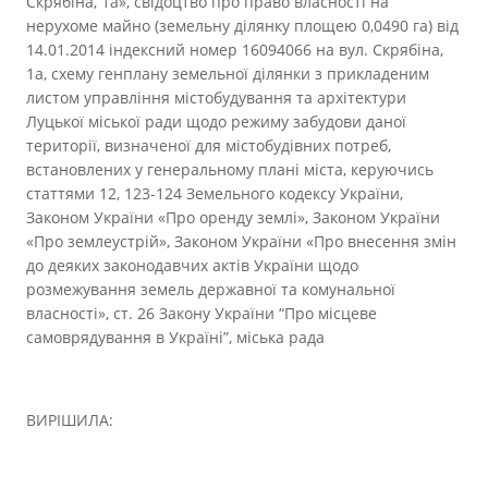
Скрябіна, 1а», свідоцтво про право власності на
нерухоме майно (земельну ділянку площею 0,0490 га) від
14.01.2014 індексний номер 16094066 на вул. Скрябіна,
1а, схему генплану земельної ділянки з прикладеним
листом управління містобудування та архітектури
Луцької міської ради щодо режиму забудови даної
території, визначеної для містобудівних потреб,
встановлених у генеральному плані міста, керуючись
статтями 12, 123-124 Земельного кодексу України,
Законом України «Про оренду землі», Законом України
«Про землеустрій», Законом України «Про внесення змін
до деяких законодавчих актів України щодо
розмежування земель державної та комунальної
власності», ст. 26 Закону України “Про місцеве
самоврядування в Україні”, міська рада
ВИРІШИЛА: