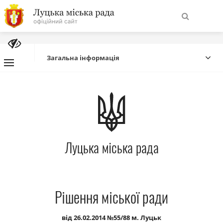
На
Знайти
головну
Загальна інформація
Навігація
Про місто
сайту
Міська влада
Луцька міська рада
Міська рада
Бюджет
Рішення міської ради
Публічна інформація
від 26.02.2014 №55/88 м. Луцьк