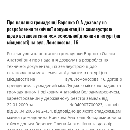
Прозорість влади
Документи
Про надання громадянці Воронко О.А дозволу на
розроблення технічної документації із землеустрою
щодо встановлення меж земельної ділянки в натурі (на
місцевості) на вул. Ломоносова, 16
Розглянувши клопотання громадянки Воронко Олени
Анатоліївни про надання дозволу на розроблення
технічної документації із землеустрою щодо
встановлення меж земельної ділянки в натурі (на
місцевості) на вул. Ломоносова, 16, договір
оренди землі, укладений між Луцькою міською радою та
громадянином Новіковим Анатолієм Володимировичем,
зареєстрований у Державному реєстрі земель від
22.01.2009 за № 040907700023, заповіт
від 28.04.2006 № 2-434, відповідно до якого спадкоємцем
майна громадянина Новікова Анатолія Володимировича
є його донька Воронко Олена Анатоліївна та договір