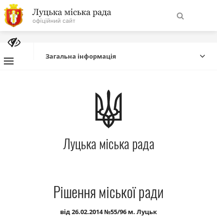
На
Знайти
головну
Загальна інформація
Навігація
Про місто
сайту
Міська влада
Луцька міська рада
Міська рада
Бюджет
Рішення міської ради
Публічна інформація
від 26.02.2014 №55/96 м. Луцьк