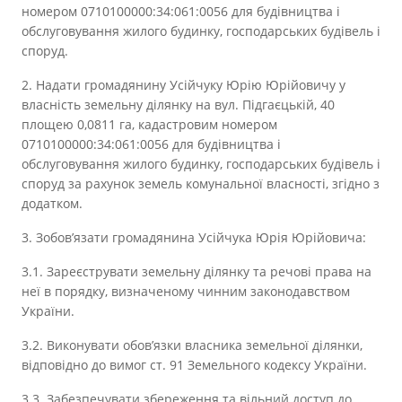
номером 0710100000:34:061:0056 для будівництва і
обслуговування жилого будинку, господарських будівель і
споруд.
2. Надати громадянину Усійчуку Юрію Юрійовичу у
власність земельну ділянку на вул. Підгаєцькій, 40
площею 0,0811 га, кадастровим номером
0710100000:34:061:0056 для будівництва і
обслуговування жилого будинку, господарських будівель і
споруд за рахунок земель комунальної власності, згідно з
додатком.
3. Зобов’язати громадянина Усійчука Юрія Юрійовича:
3.1. Зареєструвати земельну ділянку та речові права на
неї в порядку, визначеному чинним законодавством
України.
3.2. Виконувати обов’язки власника земельної ділянки,
відповідно до вимог ст. 91 Земельного кодексу України.
3.3. Забезпечувати збереження та вільний доступ до