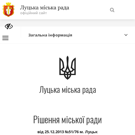
На
Знайти
головну
Загальна інформація
Навігація
Про місто
сайту
Міська влада
Луцька міська рада
Міська рада
Бюджет
Рішення міської ради
Публічна інформація
від 25.12.2013 №51/76 м. Луцьк