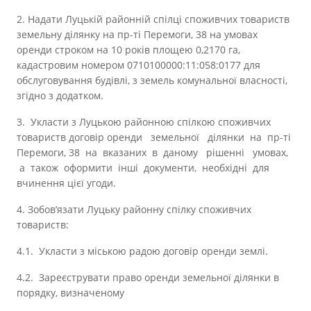
2. Надати Луцькій районній спілці споживчих товариств
земельну ділянку на пр-ті Перемоги, 38 на умовах
оренди строком на 10 років площею 0,2170 га,
кадастровим номером 0710100000:11:058:0177 для
обслуговування будівлі, з земель комунальної власності,
згідно з додатком.
3. Укласти з Луцькою районною спілкою споживчих
товариств договір оренди земельної ділянки на пр-ті
Перемоги, 38 на вказаних в даному рішенні умовах,
а також оформити інші документи, необхідні для
вчинення цієї угоди.
4. Зобов’язати Луцьку районну спілку споживчих
товариств:
4.1. Укласти з міською радою договір оренди землі.
4.2. Зареєструвати право оренди земельної ділянки в
порядку, визначеному