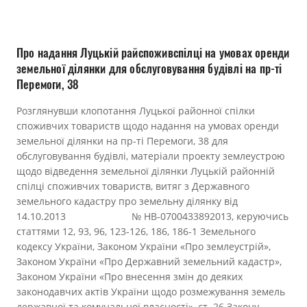
Прозорість влади
Документи
Про надання Луцькій райспоживспілці на умовах оренди
земельної ділянки для обслуговування будівлі на пр-ті
Перемоги, 38
Розглянувши клопотання Луцької районної спілки
споживчих товариств щодо надання на умовах оренди
земельної ділянки на пр-ті Перемоги, 38 для
обслуговування будівлі, матеріали проекту землеустрою
щодо відведення земельної ділянки Луцькій районній
спілці споживчих товариств, витяг з Державного
земельного кадастру про земельну ділянку від
14.10.2013 № НВ-0700433892013, керуючись
статтями 12, 93, 96, 123-126, 186, 186-1 Земельного
кодексу України, Законом України «Про землеустрій»,
Законом України «Про Державний земельний кадастр»,
Законом України «Про внесення змін до деяких
законодавчих актів України щодо розмежування земель
державної та комунальної власності», ст. 26 Закону