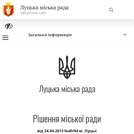
На
Знайти
головну
Загальна інформація
Навігація
Про місто
сайту
Міська влада
Луцька міська рада
Міська рада
Бюджет
Рішення міської ради
Публічна інформація
від 24.04.2013 №40/84 м. Луцьк