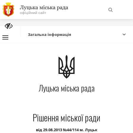
На
Знайти
головну
Загальна інформація
Навігація
Про місто
сайту
Міська влада
Луцька міська рада
Міська рада
Бюджет
Рішення міської ради
Публічна інформація
від 29.08.2013 №44/114 м. Луцьк