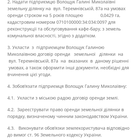
2. Надати підприємцю Волощук Галині Миколаївні
земельну ділянку на вул. Теремнівській, 87а на умовах
оренди строком на 5 років площею 0,0429 га,
кадастровим номером 0710100000:34:034:0097 для
реконструкції та обслуговування кафе-бару, з земель
комунальної власності, згідно з додатком.
3. Укласти з підприємцем Волощук Галиною
Миколаївною договір оренди земельної ділянки на
вул. Теремнівській, 87а на вказаних в даному рішенні
умовах, а також оформити інші документи, необхідні для
вчинення цієї угоди.
4. Зобов’язати підприємця Волощук Галину Миколаївну:
4.1. Укласти з міською радою договір оренди землі.
4.2. Зареєструвати право оренди земельної ділянки в
порядку, визначеному чинним законодавством України.
4.3. Виконувати обов’язки землекористувача відповідно
до вимог ст. 96 Земельного кодексу України.