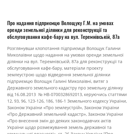
Прозорість влади
Документи
Про надання підприємцю Волощуку Г.М. на умовах
оренди земельної ділянки для реконструкції та
обслуговування кафе-бару на вул. Теремнівській, 87а
Розглянувши клопотання підприємця Волощук Галини
Миколаївни щодо надання на умовах оренди земельної
ділянки на вул. Теремнівській, 87а для реконструкції та
обслуговування кафе-бару, матеріали проекту
землеустрою щодо відведення земельної ділянки
підприємцю Волощук Галині Миколаївні, витяг з
Державного земельного кадастру про земельну ділянку
від 16.08.2013 № НВ-0700328692013, керуючись статтями
12, 93, 96, 123-126, 186, 186-1 Земельного кодексу України,
Законом України «Про землеустрій», Законом України
«Про Державний земельний кадастр», Законом України
«Про внесення змін до деяких законодавчих актів
України щодо розмежування земель державної та
комунальної власності», ст. 26 Закону України “Про