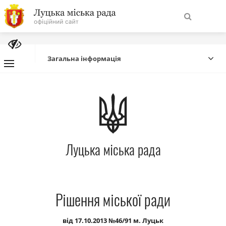
На
Знайти
головну
Загальна інформація
Навігація
Про місто
сайту
Міська влада
Луцька міська рада
Міська рада
Бюджет
Рішення міської ради
Публічна інформація
від 17.10.2013 №46/91 м. Луцьк