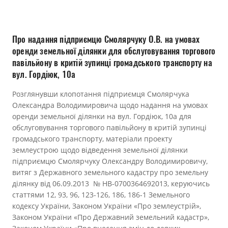
Прозорість влади
Документи
Про надання підприємцю Смолярчуку О.В. на умовах
оренди земельної ділянки для обслуговування торгового
павільйону в критій зупинці громадського транспорту на
вул. Гордіюк, 10а
Розглянувши клопотання підприємця Смолярчука
Олександра Володимировича щодо надання на умовах
оренди земельної ділянки на вул. Гордіюк, 10а для
обслуговування торгового павільйону в критій зупинці
громадського транспорту, матеріали проекту
землеустрою щодо відведення земельної ділянки
підприємцю Смолярчуку Олександру Володимировичу,
витяг з Державного земельного кадастру про земельну
ділянку від 06.09.2013 № НВ-0700364692013, керуючись
статтями 12, 93, 96, 123-126, 186, 186-1 Земельного
кодексу України, Законом України «Про землеустрій»,
Законом України «Про Державний земельний кадастр»,