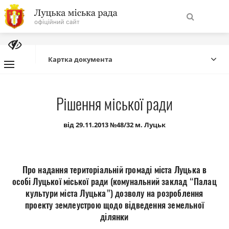
На
Знайти
головну
Картка документа
Навігація
Про місто
Рішення міської ради
сайту
Міська влада
від 29.11.2013 №48/32 м. Луцьк
Міська рада
Про надання територіальній громаді міста Луцька в
Бюджет
особі Луцької міської ради (комунальний заклад “Палац
культури міста Луцька”) дозволу на розроблення
проекту землеустрою щодо відведення земельної
Публічна інформація
ділянки