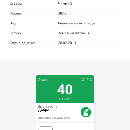
Прозорість влади
Статус:
Чинний
Номер:
38/56
Документи
Вид:
Рішення міської ради
Галузь:
Земельні питання
Оприлюднено:
28.02.2013