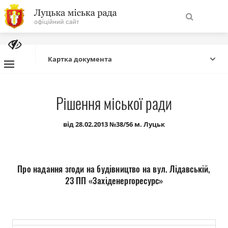
На
Знайти
головну
Картка документа
Навігація
Про місто
Рішення міської ради
сайту
Міська влада
від 28.02.2013 №38/56 м. Луцьк
Міська рада
Про надання згоди на будівництво на вул. Лідавській,
Бюджет
23 ПП «Західенергоресурс»
Публічна інформація