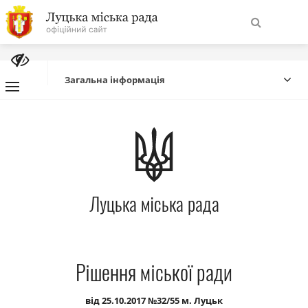
На
Знайти
головну
Загальна інформація
Навігація
Про місто
сайту
Міська влада
Луцька міська рада
Міська рада
Бюджет
Рішення міської ради
Публічна інформація
від 25.10.2017 №32/55 м. Луцьк