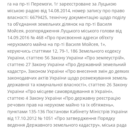
га на пр-ті Перемоги, 1г зареєстроване за Луцькою
міською радою від 14.08.2014, номер запису про право
власності: 6679425, технічну документацію щодо поділу
та об'єднання земельних ділянок на пр-ті Василя
Мойсея, розпорядження Луцького міського голови від
14.09.2016 № 468 «Про присвоєння адреси об’єкту
нерухомого майна на пр-ті Василя Мойсея, 1»,
керуючись статтями 12, 79-1, 186 Земельного кодексу
України, статтею 56 Закону України «Про землеустрій»,
статтею 27 Закону України «Про Державний земельний
кадастр», Законом України «Про внесення змін до деяких
законодавчих актів України щодо розмежування земель
державної та комунальної власності», статтею 26 Закону
України «Про місцеве самоврядування в Україні»,
статтею 4 Закону України «Про державну реєстрацію
речових прав на нерухоме майно та їх обтяжень»,
пунктами 135-136 Постанови Кабінету Міністрів України
від 17.10.2012 № 1051 «Про затвердження Порядку
ведення Державного земельного кадастру», міська рада