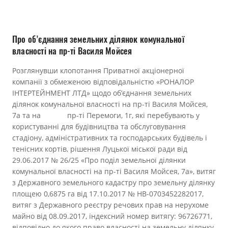
Прозорість влади
Документи
Про об’єднання земельних ділянок комунальної
власності на пр-ті Василя Мойсея
Розглянувши клопотання Приватної акціонерної
компанії з обмеженою відповідальністю «РОНАЛОР
ІНТЕРТЕЙНМЕНТ ЛТД» щодо об’єднання земельних
ділянок комунальної власності на пр-ті Василя Мойсея,
7а та на пр-ті Перемоги, 1г, які перебувають у
користуванні для будівництва та обслуговування
стадіону, адміністративних та господарських будівель і
тенісних кортів, рішення Луцької міської ради від
29.06.2017 № 26/25 «Про поділ земельної ділянки
комунальної власності на пр-ті Василя Мойсея, 7а», витяг
з Державного земельного кадастру про земельну ділянку
площею 0,6875 га від 17.10.2017 № НВ-0703452282017,
витяг з Державного реєстру речових прав на нерухоме
майно від 08.09.2017, індексний номер витягу: 96726771,
відповідно до якого право власності на земельну ділянку