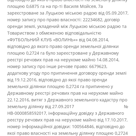
площею 0,6875 га на пр-ті Василя Мойсея, 7а
зареєстроване за Луцькою міською радою від 05.09.2017,
номер запису про право власності: 22234682, договір
оренди землі, укладений між Луцькою міською радою та
Товариством з обмеженою відповідальністю
«ФУТБОЛЬНИЙ КЛУБ «ВОЛИНЬ»» від 04.08.2014,
відповідно до якого право оренди земельної ділянки
площею 0,2724 га було зареєстроване у Державному
реєстрі речових прав на нерухоме майно 14.08.2014,
номер запису про інше речове право: 6679623,
додаткову угоду про припинення договору оренди землі
від 19.12.2016, відповідно до якої право оренди
земельної ділянки площею 0,2724 га припинено у
Державному реєстрі речових прав на нерухоме майно
22.12.2016, витяг з Державного земельного кадастру про
земельну ділянку від 27.09.2017 №
НВ-0000858592017, інформаційну довідку з Державного
реєстру речових прав на нерухоме майно від 17.10.2017,
номер інформаційної довідки: 100564846, відповідно до
якої право власності на земельну ділянку площею 0,2724