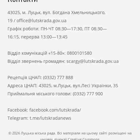
43025, м. Луцьк, вул. Богдана Хмельницького,
19
/
office@lutskrada.gov.ua
Графік роботи: ПН-ЧТ 08:30—17:30, ПТ 08:30—
16:15, перерва 13:00—13:45
Відділ комунікацій «15-80»:
0800101580
Відділ звернень громадян:
scargy@lutskrada.gov.ua
Рецепція ЦНАП:
(0332) 777 888
Адреса ЦНАП: 43025, м.Луцьк, вул.Лесі Українки, 35
Приймальня міського голови:
(0332) 777 900
Facebook:
facebook.com/lutskrada/
Telegram:
t.me/lutskradanews
© 2026 Луцька міська рада. Всі матеріали на цьому сайті розміщені на
умовах ліцензії Creative Commons