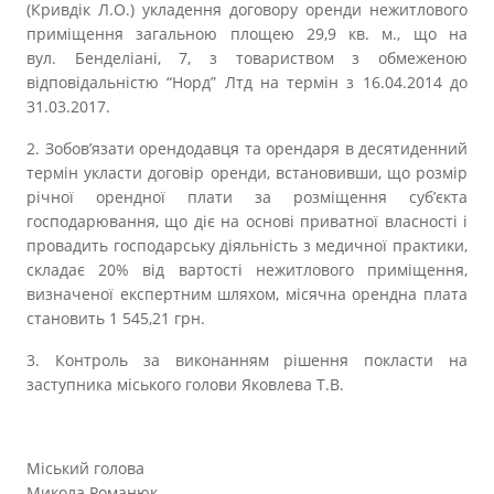
(Кривдік Л.О.) укладення договору оренди нежитлового
приміщення загальною площею 29,9 кв. м., що на
вул. Бенделіані, 7, з товариством з обмеженою
відповідальністю
“Норд”
Лтд на термін з 16.04.2014 до
31.03.2017.
2. Зобов’язати орендодавця та орендаря в десятиденний
термін укласти договір оренди, встановивши, що розмір
річної орендної плати за розміщення суб’єкта
господарювання, що діє на основі приватної власності і
провадить господарську діяльність з медичної практики,
складає 20% від вартості нежитлового приміщення,
визначеної експертним шляхом, місячна орендна плата
становить 1 545,21 грн.
3
. Контроль за виконанням рішення покласти на
заступника міського голови Яковлева Т.В.
Міський голова
Микола Романюк