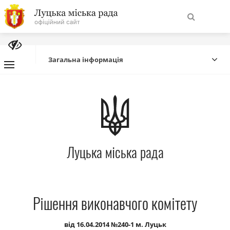
На
Знайти
головну
Загальна інформація
Навігація
Про місто
сайту
Міська влада
Луцька міська рада
Міська рада
Бюджет
Рішення виконавчого комітету
Публічна інформація
від 16.04.2014 №240-1 м. Луцьк