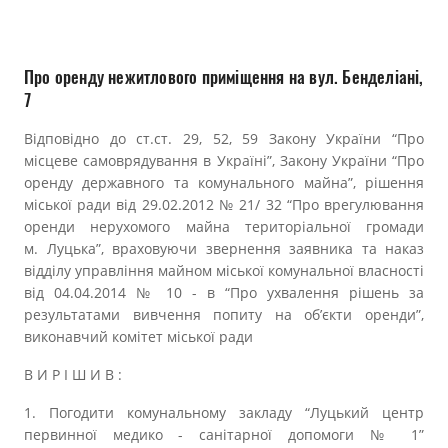
Прозорість влади
Документи
Про оренду нежитлового приміщення на вул. Бенделіані,
7
Відповідно до ст.ст. 29, 52, 59 Закону України “Про
місцеве самоврядування в Україні”, Закону України “Про
оренду державного та комунального майна”, рішення
міської ради від 29.02.2012 № 21/ 32 “Про врегулювання
оренди нерухомого майна територіальної громади
м. Луцька”, враховуючи звернення заявника та наказ
відділу управління майном міської комунальної власності
від 04.04.2014 № 10 -
в “Про ухвалення рішень за
результатами вивчення попиту на об’єкти оренди”,
виконавчий комітет міської ради
В И Р І Ш И В :
1. Погодити комунальному закладу
“
Луцький центр
первинної медико - санітарної допомоги № 1
”