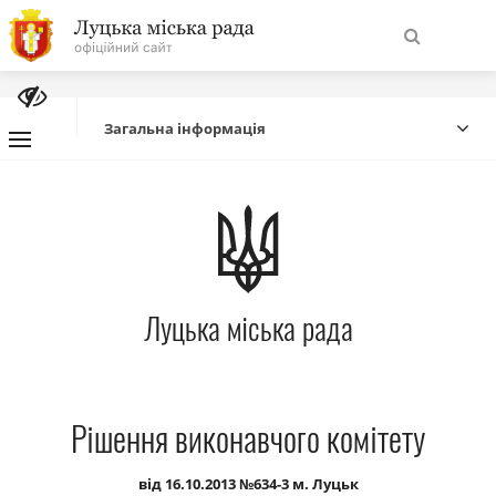
На
Знайти
головну
Загальна інформація
Навігація
Про місто
сайту
Міська влада
Луцька міська рада
Міська рада
Бюджет
Рішення виконавчого комітету
Публічна інформація
від 16.10.2013 №634-3 м. Луцьк