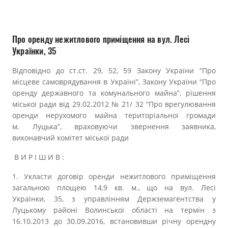
Прозорість влади
Документи
Про оренду нежитлового приміщення на вул. Лесі
Українки, 35
Відповідно до ст.ст. 29, 52, 59 Закону України “Про
місцеве самоврядування в Україні”, Закону України “Про
оренду державного та комунального майна”, рішення
міської ради від 29.02.2012 № 21/ 32 “Про врегулювання
оренди нерухомого майна територіальної громади
м. Луцька”, враховуючи звернення заявника,
виконавчий комітет міської ради
В И Р І Ш И В :
1. Укласти договір оренди нежитлового приміщення
загальною площею 14,9 кв. м., що на вул. Лесі
Українки, 35, з управлінням Держземагентства у
Луцькому районі Волинської області на термін з
16.10.2013 до 30.09.2016, встановивши річну орендну