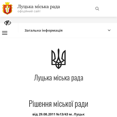
На
Знайти
головну
Загальна інформація
Навігація
Про місто
сайту
Міська влада
Луцька міська рада
Міська рада
Бюджет
Рішення міської ради
Публічна інформація
від 29.08.2011 №13/43 м. Луцьк