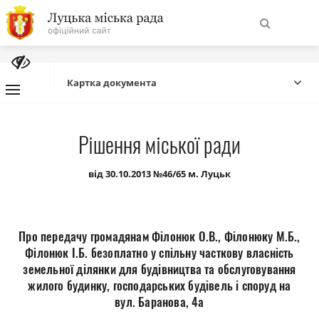
На
Знайти
головну
Картка документа
Навігація
Про місто
Рішення міської ради
сайту
Міська влада
від 30.10.2013 №46/65 м. Луцьк
Міська рада
Про передачу громадянам Філонюк О.В., Філонюку М.Б.,
Бюджет
Філонюк І.Б. безоплатно у спільну часткову власність
земельної ділянки для будівництва та обслуговування
жилого будинку, господарських будівель і споруд на
Публічна інформація
вул. Баранова, 4а