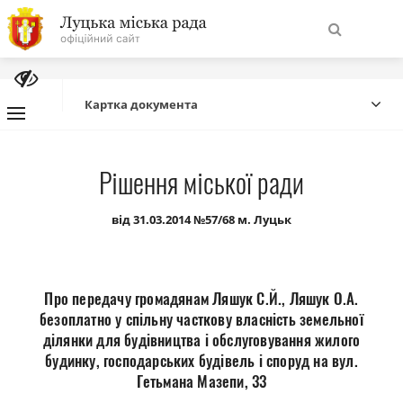
На
Знайти
головну
Картка документа
Навігація
Про місто
Рішення міської ради
сайту
Міська влада
від 31.03.2014 №57/68 м. Луцьк
Міська рада
Про передачу громадянам Ляшук С.Й., Ляшук О.А.
Бюджет
безоплатно у спільну часткову власність земельної
ділянки для будівництва і обслуговування жилого
будинку, господарських будівель і споруд на вул.
Публічна інформація
Гетьмана Мазепи, 33