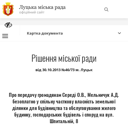
На
Знайти
головну
Картка документа
Навігація
Про місто
Рішення міської ради
сайту
Міська влада
від 30.10.2013 №46/73 м. Луцьк
Міська рада
Про передачу громадянам Середі О.В., Мельничук А.Д.
Бюджет
безоплатно у спільну часткову власність земельної
ділянки для будівництва та обслуговування жилого
будинку, господарських будівель і споруд на вул.
Публічна інформація
Шпитальній, 8