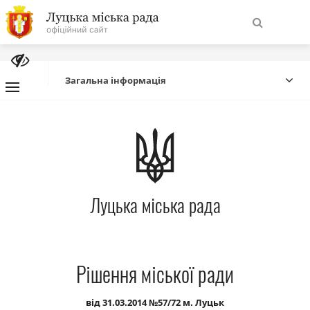
На
Знайти
головну
Загальна інформація
Навігація
Про місто
сайту
Міська влада
Луцька міська рада
Міська рада
Бюджет
Рішення міської ради
Публічна інформація
від 31.03.2014 №57/72 м. Луцьк