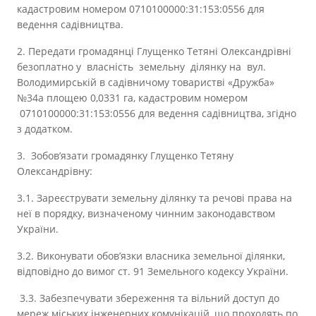
кадастровим номером 0710100000:31:153:0556 для
ведення садівництва.
2. Передати громадянці Глущенко Тетяні Олександрівні
безоплатно у власність земельну ділянку на вул.
Володимирській в садівничому товаристві «Дружба»
№34а площею 0,0331 га, кадастровим номером
0710100000:31:153:0556 для ведення садівництва, згідно
з додатком.
3. Зобов’язати громадянку Глущенко Тетяну
Олександрівну:
3.1. Зареєструвати земельну ділянку та речові права на
неї в порядку, визначеному чинним законодавством
України.
3.2. Виконувати обов’язки власника земельної ділянки,
відповідно до вимог ст. 91 Земельного кодексу України.
3.3. Забезпечувати збереження та вільний доступ до
мереж міських інженерних комунікацій, що проходять по