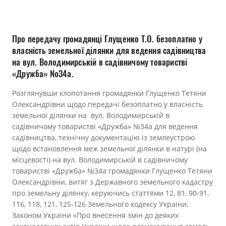
Прозорість влади
Документи
Про передачу громадянці Глущенко Т.О. безоплатно у
власність земельної ділянки для ведення садівництва
на вул. Володимирській в садівничому товаристві
«Дружба» №34а.
Розглянувши клопотання громадянки Глущенко Тетяни
Олександрівни щодо передачі безоплатно у власність
земельної ділянки на вул. Володимирській в
садівничому товаристві «Дружба» №34а для ведення
садівництва, технічну документацію із землеустрою
щодо встановлення меж земельної ділянки в натурі (на
місцевості) на вул. Володимирській в садівничому
товаристві «Дружба» №34а громадянки Глущенко Тетяни
Олександрівни, витяг з Державного земельного кадастру
про земельну ділянку, керуючись статтями 12, 81, 90-91,
116, 118, 121, 125-126 Земельного кодексу України,
Законом України «Про внесення змін до деяких