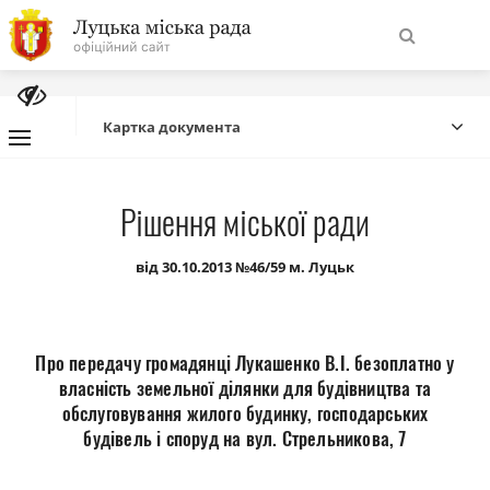
На
Знайти
головну
Картка документа
Навігація
Про місто
Рішення міської ради
сайту
Міська влада
від 30.10.2013 №46/59 м. Луцьк
Міська рада
Про передачу громадянці Лукашенко В.І. безоплатно у
Бюджет
власність земельної ділянки для будівництва та
обслуговування жилого будинку, господарських
будівель і споруд на вул. Стрельникова, 7
Публічна інформація