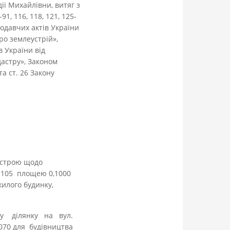
ії Михайлівни, витяг з
, 116, 118, 121, 125-
одавчих актів України
ро землеустрій»,
 України від
астру», Законом
а ст. 26 Закону
еустрою щодо
, 105 площею 0,1000
жилого будинку,
ьну ділянку на вул.
070 для будівництва