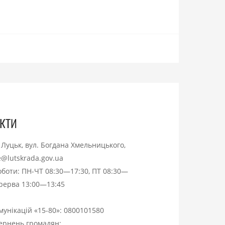
кти
. Луцьк, вул. Богдана Хмельницького,
ce@lutskrada.gov.ua
оботи: ПН-ЧТ 08:30—17:30, ПТ 08:30—
ерерва 13:00—13:45
омунікацій «15-80»:
0800101580
вернень громадян: