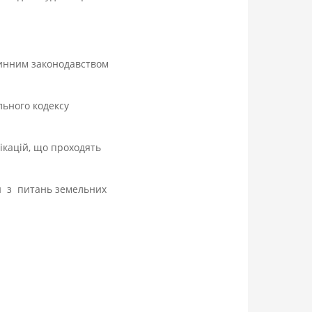
 чинним законодавством
льного кодексу
ікацій, що проходять
ди з питань земельних