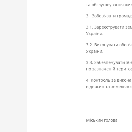
та обслуговування жил
3. Зобов’язати грома
3.1. Зареєструвати зе
України.
3.2. Виконувати обов’
України.
3.3. Забезпечувати зб
по зазначеній територ
4. Контроль за викон
відносин та земельног
Міський 