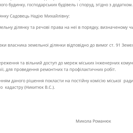
ого будинку, господарських будівель і споруд, згідно з додатком.
дянку Садовець Надію Михайлівну:
мельну ділянку та речові права на неї в порядку, визначеному
язки власника земельної ділянки відповідно до вимог ст. 91 Земе
ереження та вільний доступ до мереж міських інженерних комун
ії, для проведення ремонтних та профілактичних робіт.
анням даного рішення покласти на постійну комісію міської ра
о кадастру (Никитюк В.С.).
голова Микола Романюк