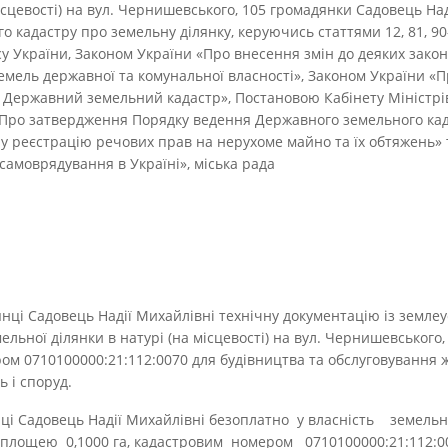
місцевості) на вул. Чернишевського, 105 громадянки Садовець Над
 кадастру про земельну ділянку, керуючись статтями 12, 81, 90-91
у України, Законом України «Про внесення змін до деяких закон
мель державної та комунальної власності», Законом України «П
 Державний земельний кадастр», Постановою Кабінету Міністрів
 «Про затвердження Порядку ведення Державного земельного кад
 реєстрацію речових прав на нерухоме майно та їх обтяжень» т
самоврядування в Україні», міська рада
янці Садовець Надії Михайлівні технічну документацію із земл
льної ділянки в натурі (на місцевості) на вул. Чернишевського
ом 0710100000:21:112:0070 для будівництва та обслуговування 
ь і споруд.
нці Садовець Надії Михайлівні безоплатно у власність земел
площею 0,1000 га, кадастровим номером 0710100000:21:112:0