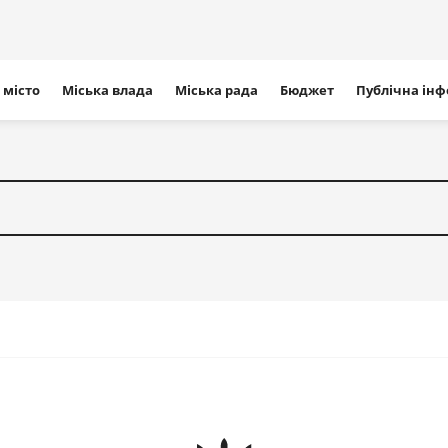
ігація
 місто
Міська влада
Міська рада
Бюджет
Публічна ін
айту