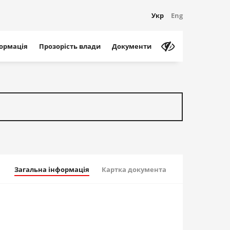
Укр
Eng
формація
Прозорість влади
Документи
Загальна інформація
Картка документа