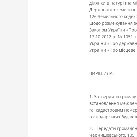
ділянки в натурі (на 
Державного земельного
126 Земельного кодекс
щодо розмежування зе
Законом України «Про
17.10.2012 р. № 1051
України «Про державну
України «Про місцеве 
ВИРІШИЛА:
1. Затвердити громад
встановлення меж земе
га, кадастровим номер
господарських будівел
2. Передати громадя
Чернишевського, 105 