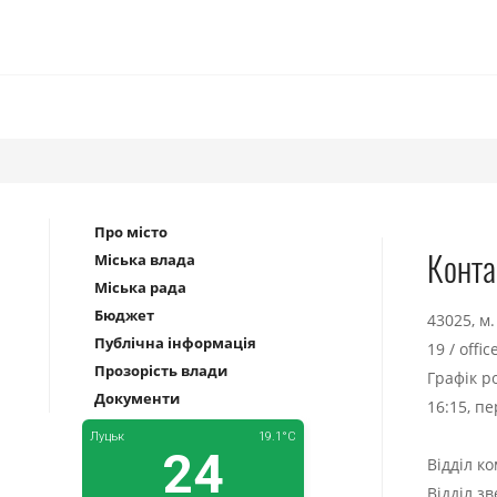
Про місто
Конта
Міська влада
Міська рада
Бюджет
43025, м
Публічна інформація
19
/
offi
Прозорість влади
Графік р
Документи
16:15, п
Відділ к
Відділ з