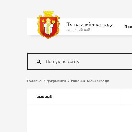
Нав
Про
с
На
головну
Знайти
Головна
Документи
Рішення міської ради
Чинний