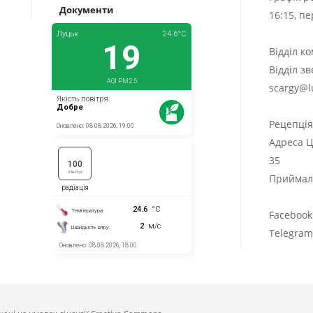
Документи
16:15, п
Відділ к
Відділ з
scargy@l
Рецепці
Адреса Ц
35
Приймаль
Facebook
Telegra