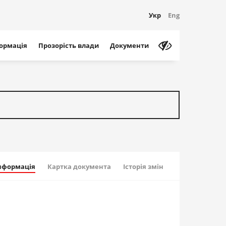
Укр
Eng
формація
Прозорість влади
Документи
інформація
Картка документа
Історія змін