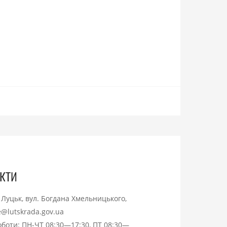
кти
. Луцьк, вул. Богдана Хмельницького,
ce@lutskrada.gov.ua
оботи: ПН-ЧТ 08:30—17:30, ПТ 08:30—