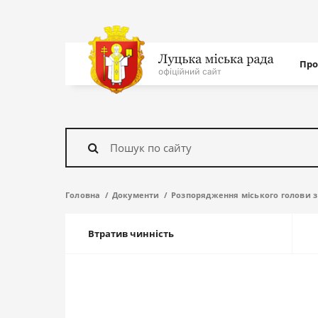
Нав
Про
с
На
головну
Знайти
Головна
Документи
Розпорядження міського голови з 
Втратив чинність