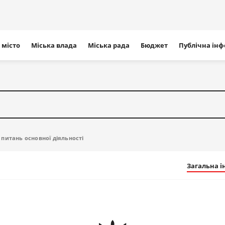
ігація
 місто
Міська влада
Міська рада
Бюджет
Публічна ін
айту
питань основної діяльності
Загальна 