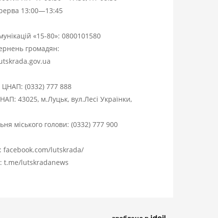
ерерва 13:00—13:45
омунікацій «15-80»:
0800101580
вернень громадян:
utskrada.gov.ua
я ЦНАП:
(0332) 777 888
НАП: 43025, м.Луцьк, вул.Лесі Українки,
ня міського голови:
(0332) 777 900
:
facebook.com/lutskrada/
m:
t.me/lutskradanews