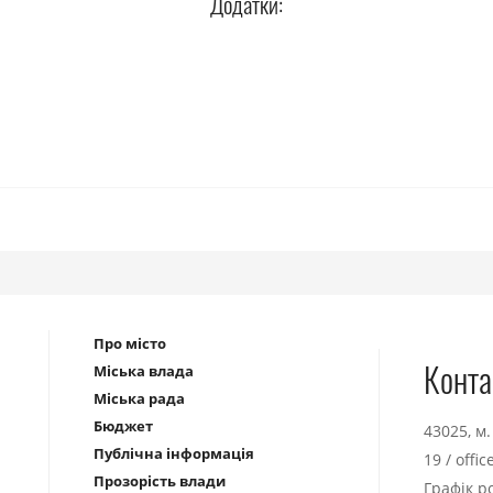
Додатки:
Про місто
Конта
Міська влада
Міська рада
Бюджет
43025, м
Публічна інформація
19
/
offi
Прозорість влади
Графік р