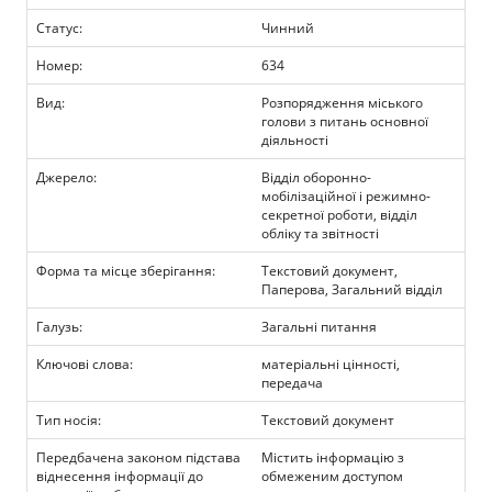
Прозорість влади
Статус:
Чинний
Номер:
634
Документи
Вид:
Розпорядження міського
голови з питань основної
діяльності
Джерело:
Відділ оборонно-
мобілізаційної і режимно-
секретної роботи, відділ
обліку та звітності
Форма та місце зберігання:
Текстовий документ,
Паперова, Загальний відділ
Галузь:
Загальні питання
Ключові слова:
матеріальні цінності,
передача
Тип носія:
Текстовий документ
Передбачена законом підстава
Містить інформацію з
віднесення інформації до
обмеженим доступом