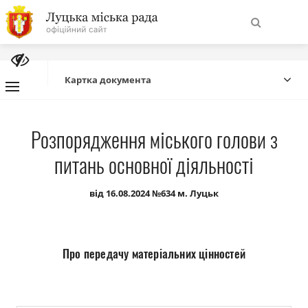
На
Знайти
головну
Картка документа
Навігація
Про місто
Розпорядження міського голови з
сайту
питань основної діяльності
Міська влада
від 16.08.2024 №634 м. Луцьк
Міська рада
Бюджет
Про передачу матеріальних цінностей
Публічна інформація