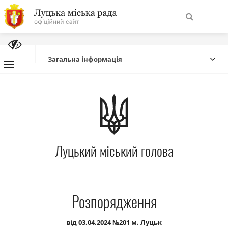
На
Знайти
головну
Загальна інформація
Навігація
Про місто
сайту
Міська влада
Луцький міський голова
Міська рада
Бюджет
Розпорядження
Публічна інформація
від 03.04.2024 №201 м. Луцьк