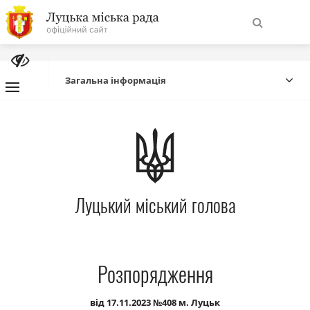
На
Знайти
головну
Загальна інформація
Навігація
Про місто
сайту
Міська влада
Луцький міський голова
Міська рада
Бюджет
Розпорядження
Публічна інформація
від 17.11.2023 №408 м. Луцьк