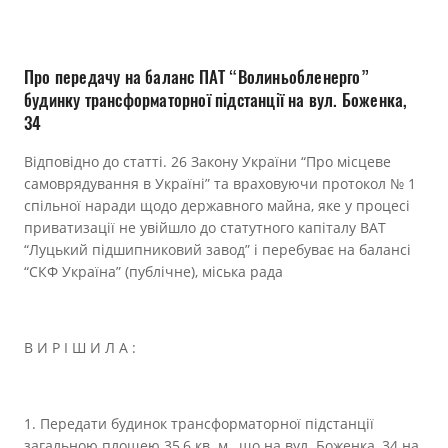
Прозорість влади
Документи
Про передачу на баланс ПАТ “Волиньобленерго”
будинку трансформаторної підстанції на вул. Боженка,
34
Відповідно до статті. 26 Закону України “Про місцеве
самоврядування в Україні” та враховуючи протокол № 1
спільної наради щодо державного майна, яке у процесі
приватизації не увійшло до статутного капіталу ВАТ
“Луцький підшипниковий завод” і перебуває на балансі
“СКФ Україна” (публічне), міська рада
В И Р І Ш И Л А :
1. Передати будинок трансформаторної підстанції
загальною площею 35,6 кв. м., що на вул. Боженка, 34 на