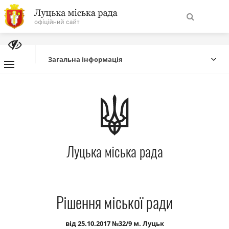
На
Знайти
головну
Загальна інформація
Навігація
Про місто
сайту
Міська влада
Луцька міська рада
Міська рада
Бюджет
Рішення міської ради
Публічна інформація
від 25.10.2017 №32/9 м. Луцьк