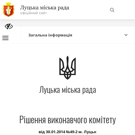
На
Знайти
головну
Загальна інформація
Навігація
Про місто
сайту
Міська влада
Луцька міська рада
Міська рада
Бюджет
Рішення виконавчого комітету
Публічна інформація
від 30.01.2014 №49-2 м. Луцьк