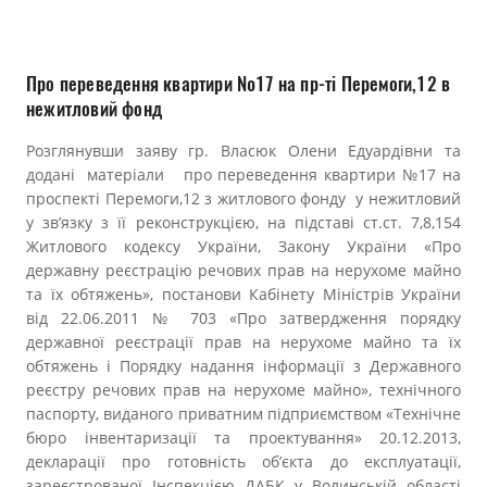
Прозорість влади
Документи
Про переведення квартири №17 на пр-ті Перемоги,12 в
нежитловий фонд
Розглянувши заяву гр. Власюк Олени Едуардівни та
додані матеріали про переведення квартири №17 на
проспекті Перемоги,12 з житлового фонду у нежитловий
у зв’язку з її реконструкцією, на підставі ст.ст. 7,8,154
Житлового кодексу України, Закону України «Про
державну реєстрацію речових прав на нерухоме майно
та їх обтяжень», постанови Кабінету Міністрів України
від 22.06.2011 № 703 «Про затвердження порядку
державної реєстрації прав на нерухоме майно та їх
обтяжень і Порядку надання інформації з Державного
реєстру речових прав на нерухоме майно», технічного
паспорту, виданого приватним підприємством «Технічне
бюро інвентаризації та проектування» 20.12.2013,
декларації про готовність об’єкта до експлуатації,
зареєстрованої Інспекцією ДАБК у Волинській області