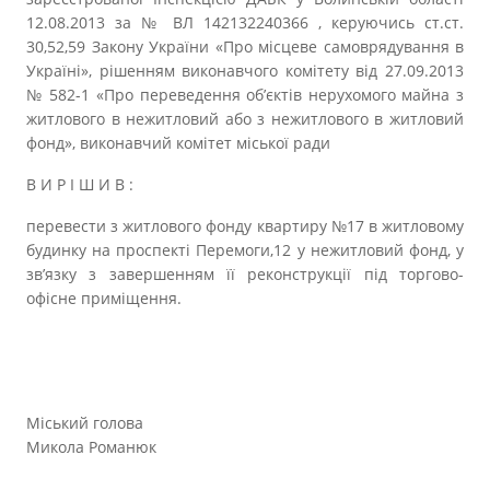
12.08.2013 за № ВЛ 142132240366 , керуючись ст.ст.
30,52,59 Закону України «Про місцеве самоврядування в
Україні», рішенням виконавчого комітету від 27.09.2013
№ 582-1 «Про переведення об’єктів нерухомого майна з
житлового в нежитловий або з нежитлового в житловий
фонд», виконавчий комітет міської ради
В И Р І Ш И В :
перевести з житлового фонду квартиру №17 в житловому
будинку на проспекті Перемоги,12 у нежитловий фонд, у
зв’язку з завершенням її реконструкції під торгово-
офісне приміщення.
Міський голова
Микола Романюк