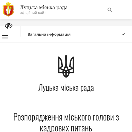
На
Знайти
головну
Загальна інформація
Навігація
Про місто
сайту
Міська влада
Луцька міська рада
Міська рада
Бюджет
Розпорядження міського голови з
Публічна інформація
кадрових питань