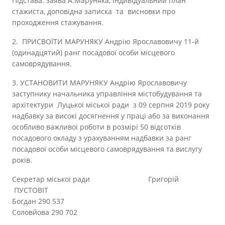
Підстава: заява А.Маруняка, індивідуальний план
стажиста, доповідна записка та висновки про
проходження стажування.
2. ПРИСВОЇТИ МАРУНЯКУ Андрію Ярославовичу 11-й
(одинадцятий) ранг посадової особи місцевого
самоврядування.
3. УСТАНОВИТИ МАРУНЯКУ Андрію Ярославовичу
заступнику начальника управління містобудування та
архітектури Луцької міської ради з 09 серпня 2019 року
надбавку за високі досягнення у праці або за виконання
особливо важливої роботи в розмірі 50 відсотків
посадового окладу з урахуванням надбавки за ранг
посадової особи місцевого самоврядування та вислугу
років.
Секретар міської ради Григорій
ПУСТОВІТ
Богдан 290 537
Соловйова 290 702