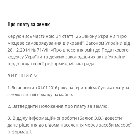
Прозорість влади
Документи
Про плату за землю
Керуючись частиною 34 статті 26 Закону України “Про
місцеве самоврядування в Україні”, Законом України від
28.12.2014 № 71-VІІІ «Про внесення змін до Податкового
кодексу України та деяких законодавчих актів України
щодо податкової реформи», міська рада
В И Р І Ш И Л А:
1. Встановити з 01.01.2016 року на території м. Луцька плату за
землю в складі податку на майно.
2. Затвердити Положення про плату за землю.
3. Відділу інформаційної роботи (Балюк З.В.) довести
дане рішення до відома населення через засоби масової
інформації.