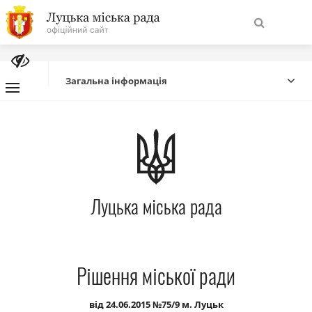
На
Знайти
головну
Загальна інформація
Навігація
Про місто
сайту
Міська влада
Луцька міська рада
Міська рада
Бюджет
Рішення міської ради
Публічна інформація
від 24.06.2015 №75/9 м. Луцьк