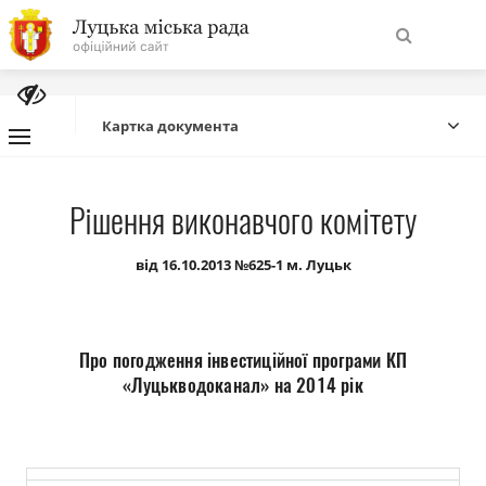
На
Знайти
головну
Картка документа
Навігація
Про місто
Рішення виконавчого комітету
сайту
Міська влада
від 16.10.2013 №625-1 м. Луцьк
Міська рада
Про погодження інвестиційної програми КП
Бюджет
«Луцькводоканал» на 2014 рік
Публічна інформація