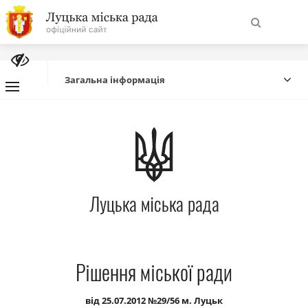
На
Знайти
головну
Загальна інформація
Навігація
Про місто
сайту
Міська влада
Луцька міська рада
Міська рада
Бюджет
Рішення міської ради
Публічна інформація
від 25.07.2012 №29/56 м. Луцьк