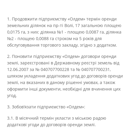
1. Продовжити підприємству «Олдем» термін оренди
земельних ділянок на пр-ті Волі, 17 загальною площею
0,0175 га, з них: ділянка №1 - площею 0,0087 га, ділянка
№2 - площею 0,0088 га строком на 5 років для
обслуговування торгового закладу, згідно з додатком.
2. Поновити підприємству «Олдем» договори оренди
землі, зареєстровані в Державному реєстрі земель від
12.06.2007 за № 040707700228 та № 040707700231,
шляхом укладення додаткових угод до договорів оренди
землі, на вказаних в даному рішенні умовах, а також
оформити інші документи, необхідні для вчинення цих
угод.
3. Зобов’язати підприємство «Олдем»:
3.1. В місячний термін укласти з міською радою
додаткові угоди до договорів оренди землі.