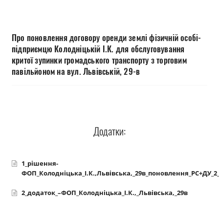
Прозорість влади
Документи
Про поновлення договору оренди землі фізичній особі-
підприємцю Колодніцькій І.К. для обслуговування
критої зупинки громадського транспорту з торговим
павільйоном на вул. Львівській, 29-в
Додатки:
1_рішення-
ФОП_Колодніцька_І.К.,Львівська,_29в_поновлення_РС+ДУ_2
2_додаток_–ФОП_Колодніцька_І.К.,_Львівська,_29в