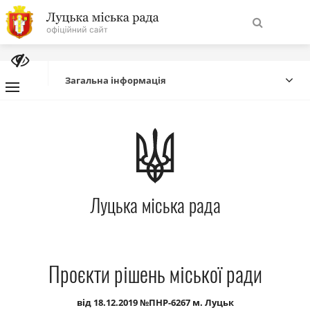
На
Знайти
головну
Загальна інформація
Навігація
Про місто
сайту
Міська влада
Луцька міська рада
Міська рада
Бюджет
Проєкти рішень міської ради
Публічна інформація
від 18.12.2019 №ПНР-6267 м. Луцьк