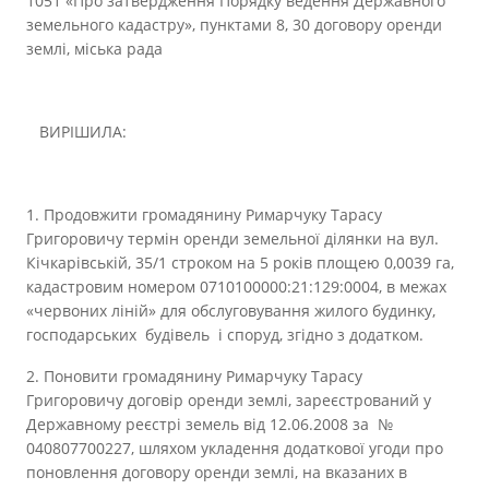
1051 «Про затвердження Порядку ведення Державного
земельного кадастру», пунктами 8, 30 договору оренди
землі, міська рада
ВИРІШИЛА:
1. Продовжити громадянину Римарчуку Тарасу
Григоровичу термін оренди земельної ділянки на вул.
Кічкарівській, 35/1 строком на 5 років площею 0,0039 га,
кадастровим номером 0710100000:21:129:0004, в межах
«червоних ліній» для обслуговування жилого будинку,
господарських будівель і споруд, згідно з додатком.
2. Поновити громадянину Римарчуку Тарасу
Григоровичу договір оренди землі, зареєстрований у
Державному реєстрі земель від 12.06.2008 за №
040807700227, шляхом укладення додаткової угоди про
поновлення договору оренди землі, на вказаних в