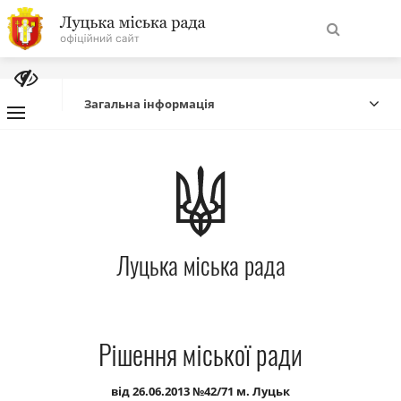
На
Знайти
головну
Загальна інформація
Навігація
Про місто
сайту
Міська влада
Луцька міська рада
Міська рада
Бюджет
Рішення міської ради
Публічна інформація
від 26.06.2013 №42/71 м. Луцьк