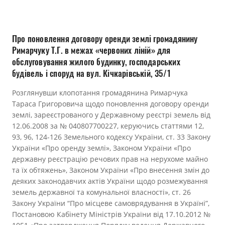
Прозорість влади
Документи
Про поновлення договору оренди землі громадянину
Римарчуку Т.Г. в межах «червоних ліній» для
обслуговування жилого будинку, господарських
будівель і споруд на вул. Кічкарівській, 35/1
Розглянувши клопотання громадянина Римарчука
Тараса Григоровича щодо поновлення договору оренди
землі, зареєстрованого у Державному реєстрі земель від
12.06.2008 за № 040807700227, керуючись статтями 12,
93, 96, 124-126 Земельного кодексу України, ст. 33 Закону
України «Про оренду землі», Законом України «Про
державну реєстрацію речових прав на нерухоме майно
та їх обтяжень», Законом України «Про внесення змін до
деяких законодавчих актів України щодо розмежування
земель державної та комунальної власності», ст. 26
Закону України “Про місцеве самоврядування в Україні”,
Постановою Кабінету Міністрів України від 17.10.2012 №