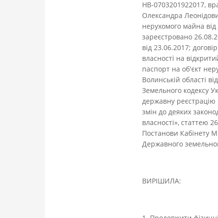
НВ-0703201922017, в
Олександра Леонідович
нерухомого майна від 
зареєстровано 26.08.2
від 23.06.2017; догові
власності на відкрити
паспорт на об'єкт нер
Волинській області
Земельного кодексу Ук
державну реєстрацію 
змін до деяких закон
власності», статтею 2
Постанови Кабінету М
Державного земельного
ВИРІШИЛА:
1. Продовжити фізичн