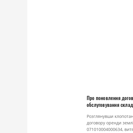
Про поновлення догов
обслуговування склад
Розглянувши клопота
договору оренди з
071010004000634, витя