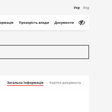
Укр
Eng
формація
Прозорість влади
Документи
Загальна інформація
Картка документа