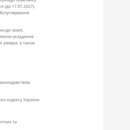
і (до 17.07.2027),
обслуговування
енди землі,
шляхом укладення
і умовах, а також
законодавством
го кодексу України.
нтних та