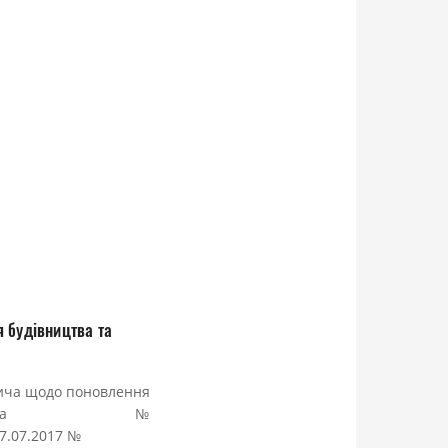
 будівництва та
вича щодо поновлення
ід 17.07.2012 за №
7.07.2017 №