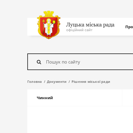
Нав
Про
с
На
головну
Знайти
Головна
Документи
Рішення міської ради
Чинний