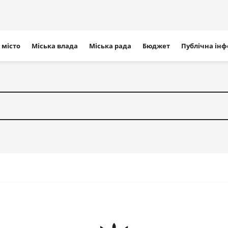
ігація
 місто
Міська влада
Міська рада
Бюджет
Публічна ін
айту