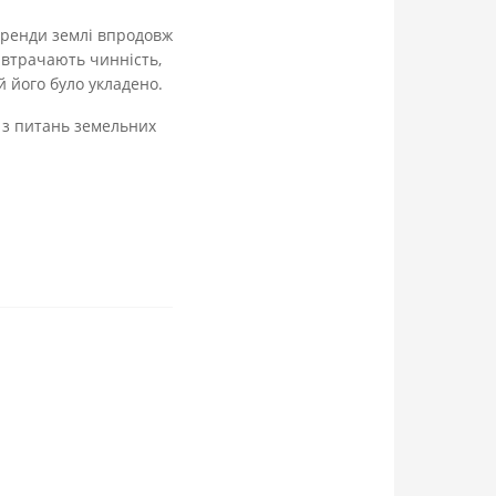
 оренди землі впродовж
 втрачають чинність,
й його було укладено.
и з питань земельних