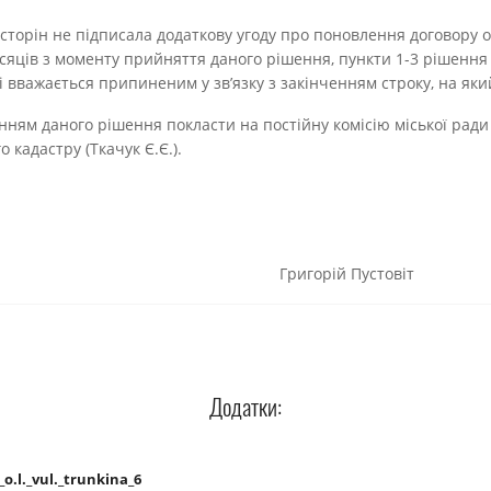
із сторін не підписала додаткову угоду про поновлення договору
сяців з моменту прийняття даного рішення, пункти 1-3 рішення
і вважається припиненим у зв’язку з закінченням строку, на яки
нням даного рішення покласти на постійну комісію міської рад
го кадастру (Ткачук Є.Є.).
ської ради Григорій Пустовіт
Додатки:
.l._vul._trunkina_6