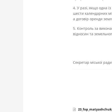
4. У разі, якщо одна 
шести календарних мі
а договір оренди земл
5. Контроль за викона
відносин та земельно
Секретар мі
23_fop_matyashchuk_o