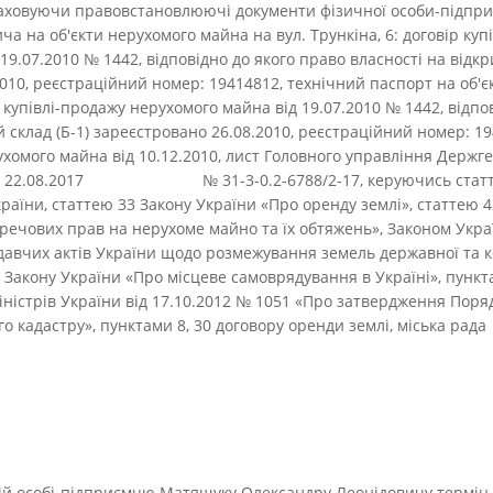
раховуючи правовстановлюючі документи фізичної особи-підпр
а на об'єкти нерухомого майна на вул. Трункіна, 6: договір куп
19.07.2010 № 1442, відповідно до якого право власності на відкр
010, реєстраційний номер: 19414812, технічний паспорт на об'
р купівлі-продажу нерухомого майна від 19.07.2010 № 1442, відпо
й склад (Б-1) зареєстровано 26.08.2010, реєстраційний номер: 1
ухомого майна від 10.12.2010, лист Головного управління Держге
 від 22.08.2017 № 31-3-0.2-6788/2-17, керуючись статтям
раїни, статтею 33 Закону України «Про оренду землі», статтею 
речових прав на нерухоме майно та їх обтяжень», Законом Укр
одавчих актів України щодо розмежування земель державної та 
6 Закону України «Про місцеве самоврядування в Україні», пункт
іністрів України від 17.10.2012 № 1051 «Про затвердження Поря
 кадастру», пунктами 8, 30 договору оренди землі, міська рада
ій особі-підприємцю Матящуку Олександру Леонідовичу термін