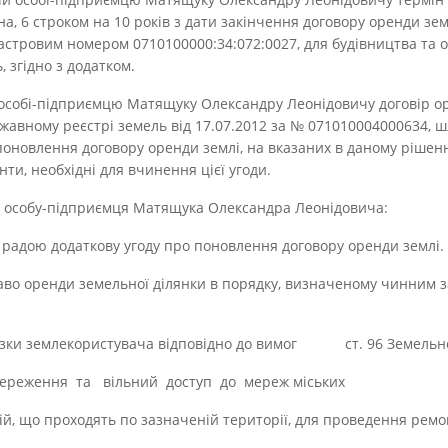
на, 6 строком на 10 років з дати закінчення договору оренди земл
астровим номером 0710100000:34:072:0027, для будівництва та 
 згідно з додатком.
 особі-підприємцю Матящуку Олександру Леонідовичу договір ор
жавному реєстрі земель від 17.07.2012 за № 071010004000634, 
поновлення договору оренди землі, на вказаних в даному рішенн
ти, необхідні для вчинення цієї угоди.
ну особу-підприємця Матящука Олександра Леонідовича:
ю радою додаткову угоду про поновлення договору оренди землі.
раво оренди земельної ділянки в порядку, визначеному чинним 
’язки землекористувача відповідно до вимог ст. 96 Земельно
збереження та вільний доступ до мереж міських
ій, що проходять по зазначеній території, для проведення ремо
.