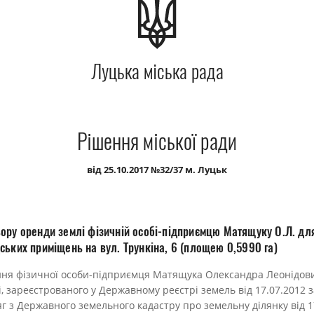
Луцька міська рада
Рішення міської ради
від 25.10.2017 №32/37 м. Луцьк
ору оренди землі фізичній особі-підприємцю Матящуку О.Л. для
ських приміщень на вул. Трункіна, 6 (площею 0,5990 га)
ння фізичної особи-підприємця Матящука Олександра Леонідо
емлі, зареєстрованого у Державному реєстрі земель в
г з Державного земельного кадастру про земельну ділянку від 1