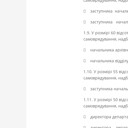
самоврядування, надба
 заступника начал
 заступника началь
1.9. У розмірі 60 від
самоврядування, надба
 начальника архівно
 начальника відділу
1.10. У розмірі 55 ві
самоврядування, надба
 заступника начальн
1.11. У розмірі 50 ві
самоврядування, надба
 директора департам
 директора департ