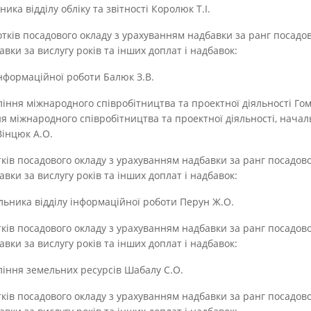
ка відділу обліку та звітності Королюк Т.І.
дсотків посадового окладу з урахуванням надбавки за ранг посадо
вки за вислугу років та інших доплат і надбавок:
інформаційної роботи Балюк З.В.
ня міжнародного співробітництва та проектної діяльності Гомо
 міжнародного співробітництва та проектної діяльності, начал
Вінцюк А.О.
сотків посадового окладу з урахуванням надбавки за ранг посадов
вки за вислугу років та інших доплат і надбавок:
ника відділу інформаційної роботи Перун Ж.О.
сотків посадового окладу з урахуванням надбавки за ранг посадов
вки за вислугу років та інших доплат і надбавок:
ння земельних ресурсів Шабалу С.О.
сотків посадового окладу з урахуванням надбавки за ранг посадов