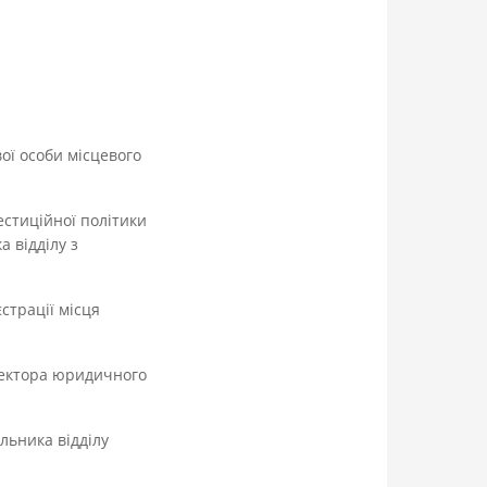
вої особи місцевого
естиційної політики
 відділу з
страції місця
ректора юридичного
льника відділу