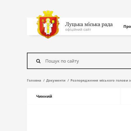
Нав
Про
с
На
головну
Знайти
Головна
Документи
Розпорядження міського голови з
Чинний