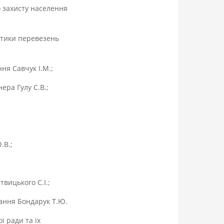
 захисту населення
стики перевезень
ня Савчук І.М.;
ера Гулу С.В.;
.В.;
вицького С.І.;
вання Бондарук Т.Ю.
ї ради та їх