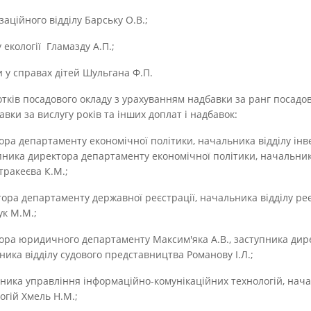
ційного відділу Барську О.В.;
екології Гламазду А.П.;
у справах дітей Шульгана Ф.П.
дсотків посадового окладу з урахуванням надбавки за ранг посадо
вки за вислугу років та інших доплат і надбавок:
ра департаменту економічної політики, начальника відділу інв
пника директора департаменту економічної політики, начальника
ракеєва К.М.;
ра департаменту державної реєстрації, начальника відділу реє
к М.М.;
ра юридичного департаменту Максим'яка А.В., заступника ди
ика відділу судового представництва Романову І.Л.;
ика управління інформаційно-комунікаційних технологій, нача
огій Хмель Н.М.;