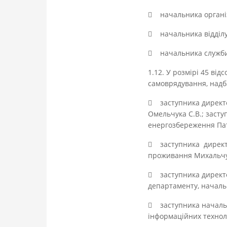
 начальника організа
 начальника відділу 
 начальника служби 
1.12. У розмірі 45 ві
самоврядування, надба
 заступника директо
Омельчука С.В.; засту
енергозбереження Пат
 заступника директо
проживання Михальчу
 заступника директо
департаменту, начальн
 заступника начальн
інформаційних технол