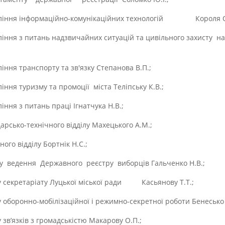
ління інформаційно-комунікаційних технологій Короля О
ння з питань надзвичайних ситуацій та цивільного захисту 
ння транспорту та зв'язку Степанова В.П.;
ня туризму та промоції міста Теліпську К.В.;
ння з питань праці Ігнатчука Н.В.;
рсько-технічного відділу Махецького А.М.;
го відділу Бортнік Н.С.;
у ведення Державного реєстру виборців Гальченко Н.В.;
 секретаріату Луцької міської ради Касьянову Т.Т.;
оборонно-мобілізаційної і режимно-секретної роботи Бенесько 
зв’язків з громадськістю Макарову О.П.;