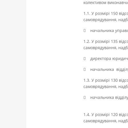
колективом виконавчих
1.1. У розмірі 150 ві
самоврядування, надба
 начальника управлін
1.2. У розмірі 135 ві
самоврядування, надба
 директора юридичн
 начальника відділу 
1.3. У розмірі 130 ві
самоврядування, надба
 начальника відділу
1.4. У розмірі 120 ві
самоврядування, надба