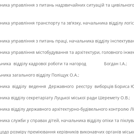
ика управління з питань надзвичайних ситуацій та цивільного
ика управління транспорту та зв'язку, начальника відділу логі
ка управління з питань праці, начальника відділу інспектуван
ка управління містобудування та архітектури, головного інжен
ника відділу кадрової роботи та нагород Богдан І.А.;
ика загального відділу Поліщук О.А.;
ника відділу ведення Державного реєстру виборців Бориса Ю
ка відділу секретаріату Луцької міської ради Шеремету О.В.;
ка відділу державного архітектурно-будівельного контролю Літ
ка служби у справах дітей, начальника відділу опіки та піклу
щодо розміру преміювання керівників виконавчих органів місько