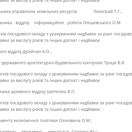
вки за вислугу років та інших доплат і надбавок:
ьника управління земельних ресурсів Лихограй Т.Г.;
ника відділу інформаційної роботи Олішевського О.М.
сотків посадового окладу з урахуванням надбавки за ранг посадов
вки за вислугу років та інших доплат і надбавок:
го відділу Дрейчан А.О.;
 державного архітектурно-будівельного контролю Троця В.Я.
дсотків посадового окладу з урахуванням надбавки за ранг посадо
вки за вислугу років та інших доплат і надбавок:
ика архівного відділу Шепелюк В.П.
дсотків посадового окладу з урахуванням надбавки за ранг посадо
вки за вислугу років та інших доплат і надбавок:
енту економічної політики Озіновича О.М.;
аменту державної реєстрації Соломко Ю.І.;