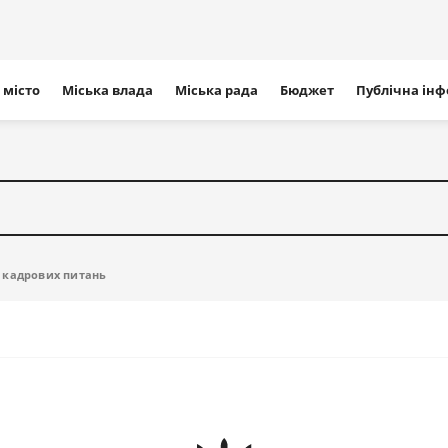
ігація
 місто
Міська влада
Міська рада
Бюджет
Публічна ін
айту
 кадрових питань