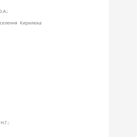
.А.;
населення Кирилюка
Н.Г.;