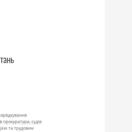
итань
упорядкування
в прокуратури, судів
цією та трудовим