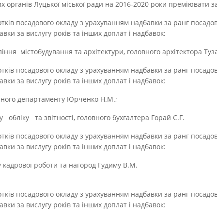
 органів Луцької міської ради на 2016-2020 роки преміювати за
дсотків посадового окладу з урахуванням надбавки за ранг посадо
вки за вислугу років та інших доплат і надбавок:
ня містобудування та архітектури, головного архітектора Туза
дсотків посадового окладу з урахуванням надбавки за ранг посадо
вки за вислугу років та інших доплат і надбавок:
ого департаменту Юрченко Н.М.;
обліку та звітності, головного бухгалтера Горай С.Г.
дсотків посадового окладу з урахуванням надбавки за ранг посадо
вки за вислугу років та інших доплат і надбавок:
 кадрової роботи та нагород Гудиму В.М.
дсотків посадового окладу з урахуванням надбавки за ранг посадо
вки за вислугу років та інших доплат і надбавок: