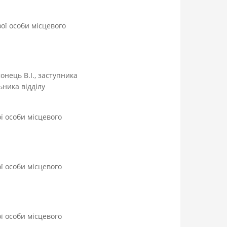
вої особи місцевого
нець В.І., заступника
ьника відділу
ої особи місцевого
ої особи місцевого
ої особи місцевого