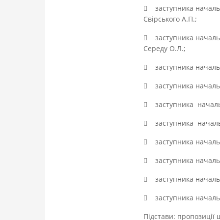
 заступника начальн
Свірського А.П.;
 заступника начальн
Середу О.Л.;
 заступника начальни
 заступника начальни
 заступника началь
 заступника начальн
 заступника началь
 заступника начальни
 заступника начальни
 заступника начальни
Підстави: пропозиції 