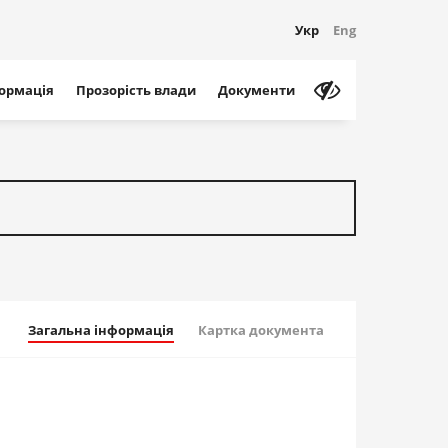
Укр
Eng
формація
Прозорість влади
Документи
Загальна інформація
Картка документа