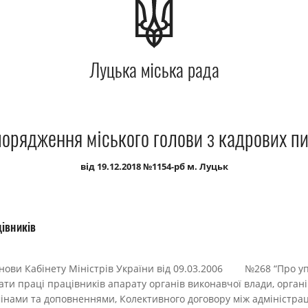
Луцька міська рада
орядження міського голови з кадрових п
від 19.12.2018 №1154-рб м. Луцьк
івників
танови Кабінету Міністрів України від 09.03.2006 №268 “Про 
ати праці працівників апарату органів виконавчої влади, органі
змінами та доповненнями, Колективного договору між адміністра