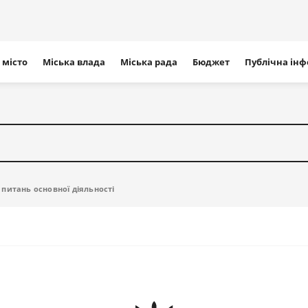
ігація
 місто
Міська влада
Міська рада
Бюджет
Публічна ін
айту
питань основної діяльності