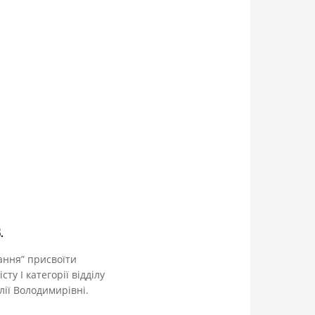
.
вання” присвоїти
у І категорії відділу
лії Володимирівні.