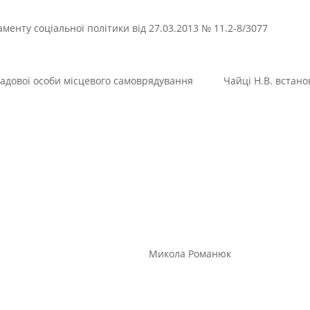
аменту соціальної політики від 27.03.2013 № 11.2-8/3077
осадової особи місцевого самоврядування Чайці Н.В. встанови
олова Микола Романюк