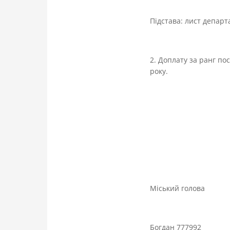
Підстава: лист департ
2. Доплату за ранг п
року.
Міський г
Богдан 777992