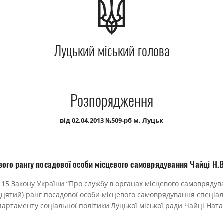
Луцький міський голова
Розпорядження
від 02.04.2013 №509-рб м. Луцьк
вого рангу посадової особи місцевого самоврядування Чайці Н.В
ті 15 Закону України “Про службу в органах місцевого самовряду
цятий) ранг посадової особи місцевого самоврядування спеціаліст
ртаменту соціальної політики Луцької міської ради Чайці Ната