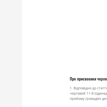
Про присвоєння черго
1. Відповідно до стат
черговий 11-й (одинад
прийому громадян депа