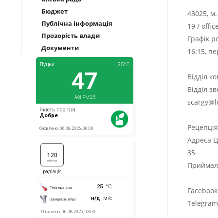
Бюджет
43025, м
Публічна інформація
19
/
offi
Прозорість влади
Графік р
Документи
16:15, п
Відділ к
Відділ з
scargy@l
Рецепці
Адреса Ц
35
Приймаль
Facebook
Telegra