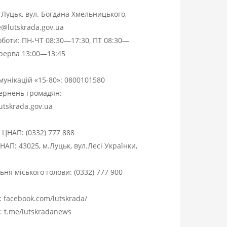
. Луцьк, вул. Богдана Хмельницького,
ce@lutskrada.gov.ua
оботи: ПН-ЧТ 08:30—17:30, ПТ 08:30—
ерерва 13:00—13:45
омунікацій «15-80»:
0800101580
вернень громадян:
utskrada.gov.ua
я ЦНАП:
(0332) 777 888
НАП: 43025, м.Луцьк, вул.Лесі Українки,
ня міського голови:
(0332) 777 900
:
facebook.com/lutskrada/
m:
t.me/lutskradanews