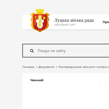
Нав
Про
с
На
головну
Знайти
Головна
Документи
Розпорядження міського голови з 
Чинний