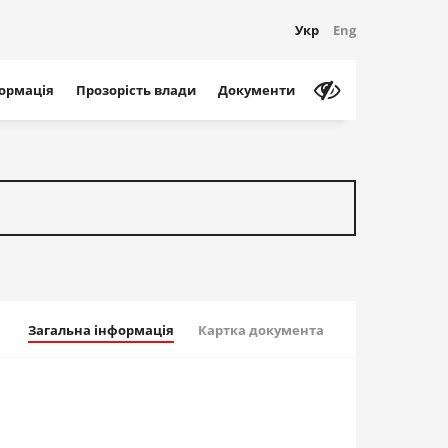
Укр
Eng
формація
Прозорість влади
Документи
Загальна інформація
Картка документа