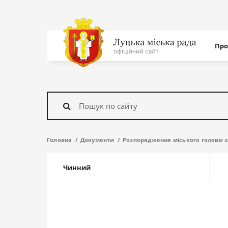
Нав
Про
с
На
головну
Знайти
Головна
Документи
Розпорядження міського голови з 
Чинний