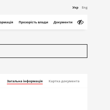
Укр
Eng
формація
Прозорість влади
Документи
Загальна інформація
Картка документа