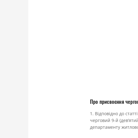
Про присвоєння чергов
1. Відповідно до стат
черговий 9-й (дев’яти
департаменту житлово-