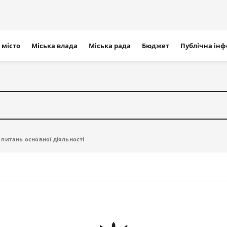
ігація
 місто
Міська влада
Міська рада
Бюджет
Публічна ін
айту
питань основної діяльності