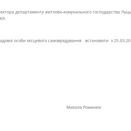
ректора департаменту житлово-комунального господарства Луцько
69.
садової особи місцевого самоврядування встановити з 25.03.20
олова Микола Романюк