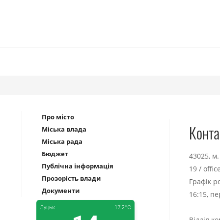
Про місто
Конта
Міська влада
Міська рада
Бюджет
43025, м
Публічна інформація
19
/
offi
Прозорість влади
Графік р
Документи
16:15, п
Відділ к