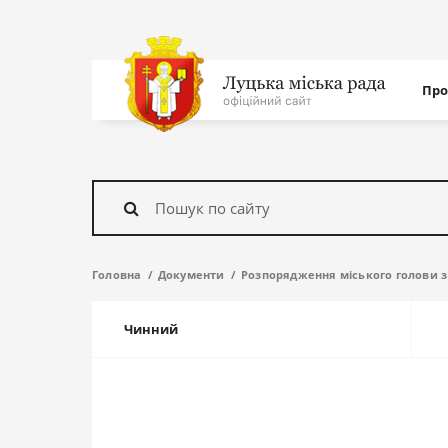
Нав
Про
с
На
головну
Знайти
Головна
Документи
Розпорядження міського голови з 
Чинний