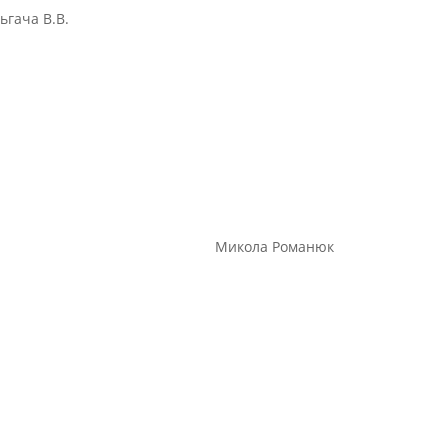
гача В.В.
олова Микола Романюк