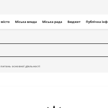
ігація
 місто
Міська влада
Міська рада
Бюджет
Публічна ін
айту
питань основної діяльності