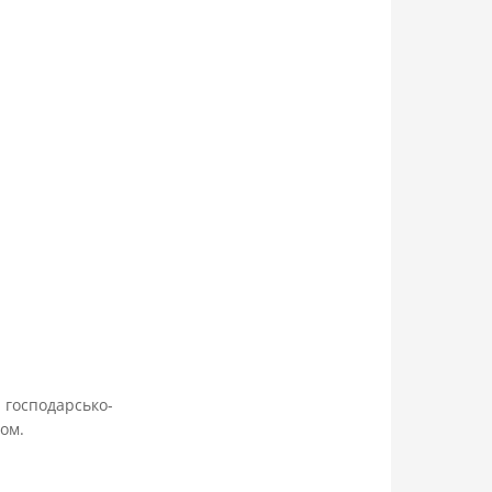
 господарсько-
сом.