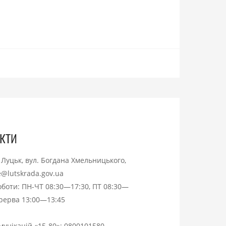
кти
. Луцьк, вул. Богдана Хмельницького,
ce@lutskrada.gov.ua
оботи: ПН-ЧТ 08:30—17:30, ПТ 08:30—
ерерва 13:00—13:45
омунікацій «15-80»:
0800101580