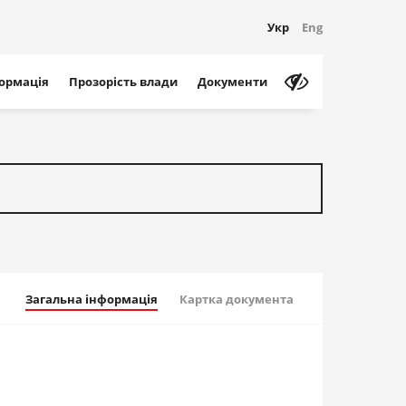
Укр
Eng
формація
Прозорість влади
Документи
Загальна інформація
Картка документа