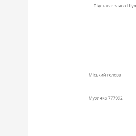
Підстава: заява Шуль
Міський г
Музичка 777992