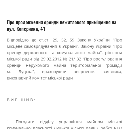
Прозорість влади
Документи
Про продовження оренди нежитлового приміщення на
вул. Коперника, 41
Відповідно до ст.ст. 29, 52, 59 Закону України “Про
місцеве самоврядування в Україні”, Закону України “Про
оренду державного та комунального майна”, рішення
міської ради від 29.02.2012 № 21/ 32 “Про врегулювання
оренди нерухомого майна територіальної громади
м. Луцька”, враховуючи звернення заявника,
виконавчий комітет міської ради
В И Р І Ш И В :
1. Погодити відділу управління майном міської
комунальної власності Луцької міської ради (Грабко А.В.)