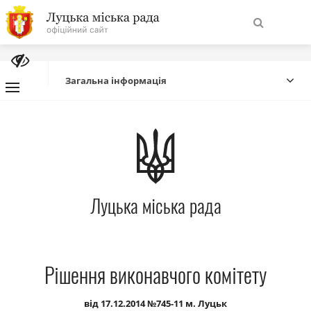
На
Знайти
головну
Загальна інформація
Навігація
Про місто
сайту
Міська влада
Луцька міська рада
Міська рада
Бюджет
Рішення виконавчого комітету
Публічна інформація
від 17.12.2014 №745-11 м. Луцьк