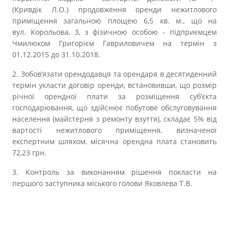
(Кривдік Л.О.) продовження оренди нежитлового
приміщення загальною площею 6,5 кв. м., що на
вул. Корольова, 3, з фізичною особою - підприємцем
Чмилюком Григорієм Гавриловичем на термін з
01.12.2015 до 31.10.2018.
2. Зобов’язати орендодавця та орендаря в десятиденний
термін укласти договір оренди, встановивши, що розмір
річної орендної плати за розміщення суб’єкта
господарювання, що здійснює побутове обслуговування
населення (майстерня з ремонту взуття), складає 5% від
вартості нежитлового приміщення, визначеної
експертним шляхом, місячна орендна плата становить
72,23 грн.
3. Контроль за виконанням рішення покласти на
першого заступника міського голови Яковлева Т.В.