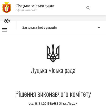
На
Знайти
головну
Загальна інформація
Навігація
Про місто
сайту
Міська влада
Луцька міська рада
Міська рада
Бюджет
Рішення виконавчого комітету
Публічна інформація
від 18.11.2015 №685-31 м. Луцьк