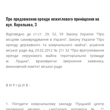
Прозорість влади
Документи
Про продовження оренди нежитлового приміщення на
вул. Корольова, 3
Відповідно до ст.ст. 29, 52, 59 Закону України “Про
місцеве самоврядування в Україні”, Закону України “Про
оренду державного та комунального майна”, рішення
міської ради від 29.02.2012 № 21/ 32 “Про врегулювання
оренди нерухомого майна територіальної громади
м. Луцька”, враховуючи звернення заявника,
виконавчий комітет міської ради
В И Р І Ш И В :
1. Погодити комунальному закладу “Луцький центр
первинної медико - санітарної допомоги № 1”