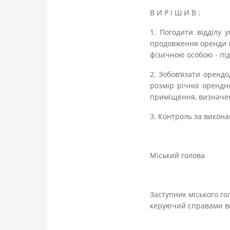
В И Р І Ш И В :
1. Погодити відділу 
продовження оренди н
фізичною особою - пі
2. Зобов’язати оренд
розмір річної орендн
приміщення, визначен
3
. Контроль за викона
Міський г
Заступник міського го
керуючий справами в