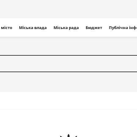
ігація
 місто
Міська влада
Міська рада
Бюджет
Публічна ін
айту