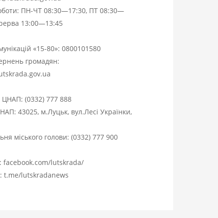
оботи: ПН-ЧТ 08:30—17:30, ПТ 08:30—
ерерва 13:00—13:45
омунікацій «15-80»:
0800101580
вернень громадян:
utskrada.gov.ua
я ЦНАП:
(0332) 777 888
НАП: 43025, м.Луцьк, вул.Лесі Українки,
ня міського голови:
(0332) 777 900
:
facebook.com/lutskrada/
m:
t.me/lutskradanews