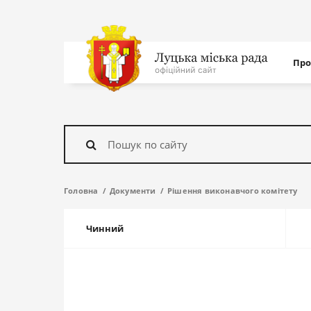
Нав
Про
с
На
головну
Знайти
Головна
Документи
Рішення виконавчого комітету
Чинний