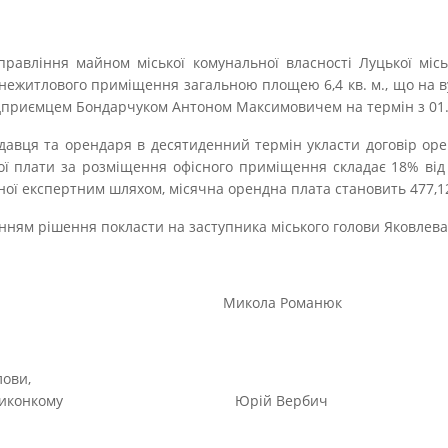
управління майном міської комунальної власності Луцької міськ
ежитлового приміщення загальною площею 6,4 кв. м., що на вул.
дприємцем Бондарчуком Антоном Максимовичем на термін з 01.1
одавця та орендаря в десятиденний термін укласти договір ор
ої плати за розміщення офісного приміщення складає 18% від
ої експертним шляхом, місячна орендна плата становить 477,12
нням рішення покласти на заступника міського голови Яковлева 
олова Микола Романюк
лови,
иконкому
Юрій Вербич