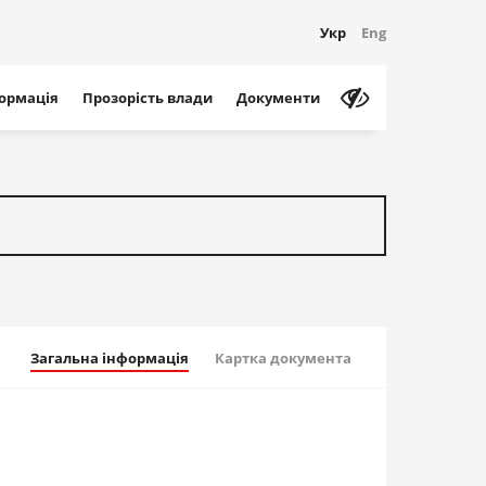
Укр
Eng
формація
Прозорість влади
Документи
Загальна інформація
Картка документа