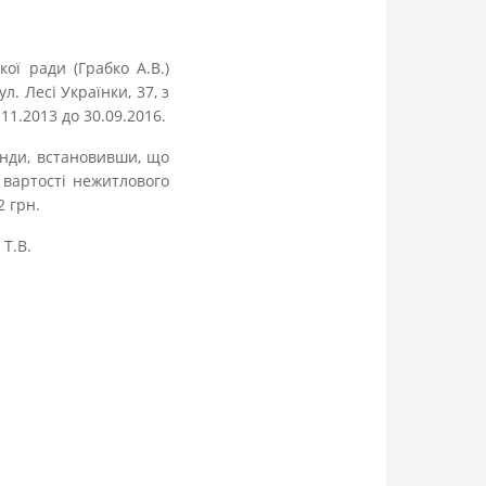
ої ради (Грабко А.В.)
 Лесі Українки, 37, з
1.2013 до 30.09.2016.
енди, встановивши, що
 вартості нежитлового
 грн.
Т.В.