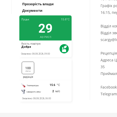
Прозорість влади
Графік р
Документи
16:15, п
Відділ к
Відділ з
scargy@l
Рецепці
Адреса Ц
35
Приймаль
Facebook
Telegra