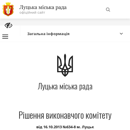
На
Знайти
головну
Загальна інформація
Навігація
Про місто
сайту
Міська влада
Луцька міська рада
Міська рада
Бюджет
Рішення виконавчого комітету
Публічна інформація
від 16.10.2013 №634-8 м. Луцьк