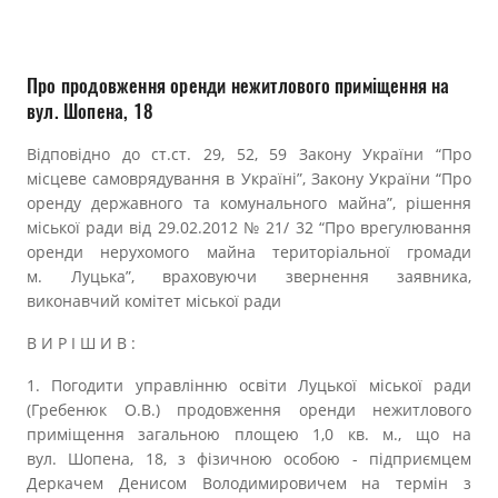
Прозорість влади
Документи
Про продовження оренди нежитлового приміщення на
вул. Шопена, 18
Відповідно до ст.ст. 29, 52, 59 Закону України “Про
місцеве самоврядування в Україні”, Закону України “Про
оренду державного та комунального майна”, рішення
міської ради від 29.02.2012 № 21/ 32 “Про врегулювання
оренди нерухомого майна територіальної громади
м. Луцька”, враховуючи звернення заявника,
виконавчий комітет міської ради
В И Р І Ш И В :
1. Погодити управлінню освіти Луцької міської ради
(Гребенюк О.В.) продовження оренди нежитлового
приміщення загальною площею 1,
0
кв. м., що на
вул. Шопена, 18, з фізичною особою - підприємцем
Деркачем Денисом Володимировичем на термін з