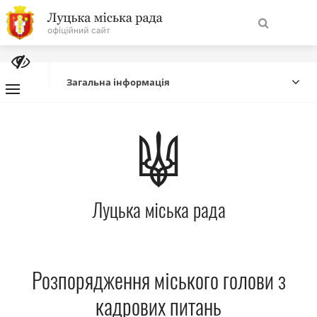
На
Знайти
головну
Загальна інформація
Навігація
Про місто
сайту
Міська влада
Луцька міська рада
Міська рада
Бюджет
Розпорядження міського голови з
Публічна інформація
кадрових питань