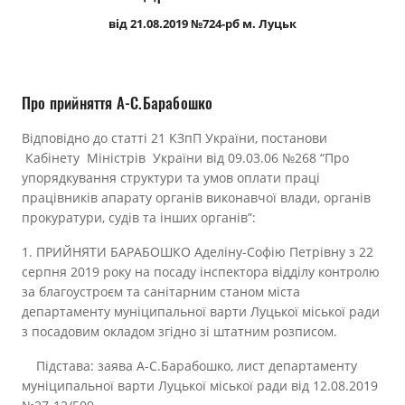
Прозорість влади
від 21.08.2019 №724-рб м. Луцьк
Документи
Про прийняття А-С.Барабошко
Відповідно до статті 21 КЗпП України, постанови
Кабінету Міністрів України від 09.03.06 №268 “Про
упорядкування структури та умов оплати праці
працівників апарату органів виконавчої влади, органів
прокуратури, судів та інших органів”:
1. ПРИЙНЯТИ БАРАБОШКО Аделіну-Софію Петрівну з 22
серпня 2019 року на посаду інспектора відділу контролю
за благоустроєм та санітарним станом міста
департаменту муніципальної варти Луцької міської ради
з посадовим окладом згідно зі штатним розписом.
Підстава: заява А-С.Барабошко, лист департаменту
муніципальної варти Луцької міської ради від 12.08.2019